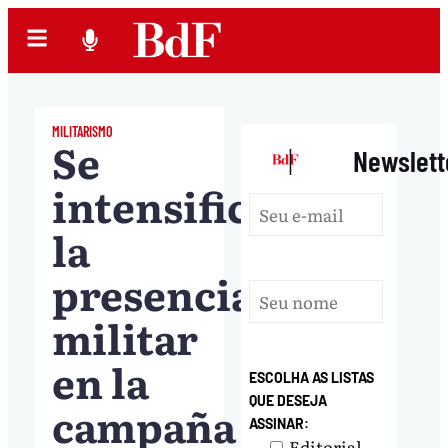
MILITARISMO
Se
|
Newslett
intensifica
la
presencia
militar
en la
ESCOLHA AS LISTAS
QUE DESEJA
campaña
ASSINAR:
Editorial