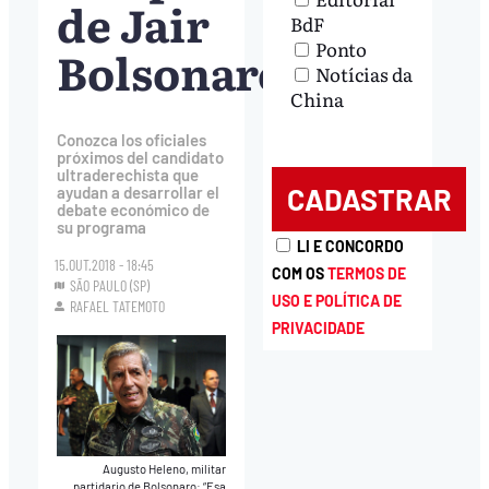
de Jair
BdF
Ponto
Bolsonaro
Notícias da
China
Conozca los oficiales
próximos del candidato
ultraderechista que
ayudan a desarrollar el
debate económico de
su programa
LI E CONCORDO
15.OUT.2018 - 18:45
COM OS
TERMOS DE
SÃO PAULO (SP)
USO E POLÍTICA DE
RAFAEL TATEMOTO
PRIVACIDADE
Augusto Heleno, militar
partidario de Bolsonaro: “Esa