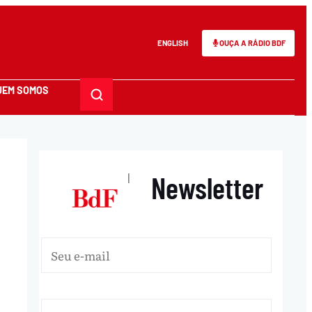
ENGLISH
OUÇA A RÁDIO BDF
UEM SOMOS
Newsletter
|