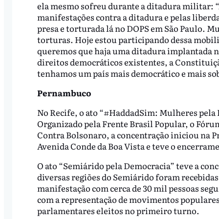
ela mesmo sofreu durante a ditadura militar: 
manifestações contra a ditadura e pelas liberd
presa e torturada lá no DOPS em São Paulo. M
torturas. Hoje estou participando dessa mobi
queremos que haja uma ditadura implantada n
direitos democráticos existentes, a Constituiç
tenhamos um país mais democrático e mais so
Pernambuco
No Recife, o ato “#HaddadSim: Mulheres pela D
Organizado pela Frente Brasil Popular, o Fór
Contra Bolsonaro, a concentração iniciou na Pr
Avenida Conde da Boa Vista e teve o encerram
O ato “Semiárido pela Democracia” teve a conc
diversas regiões do Semiárido foram recebidas 
manifestação com cerca de 30 mil pessoas segui
com a representação de movimentos populare
parlamentares eleitos no primeiro turno.