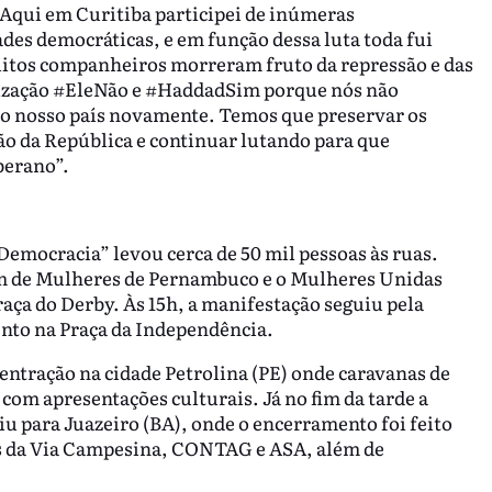
“Aqui em Curitiba participei de inúmeras
ades democráticas, e em função dessa luta toda fui
uitos companheiros morreram fruto da repressão e das
lização #EleNão e #HaddadSim porque nós não
o nosso país novamente. Temos que preservar os
ão da República e continuar lutando para que
berano”.
emocracia” levou cerca de 50 mil pessoas às ruas.
um de Mulheres de Pernambuco e o Mulheres Unidas
aça do Derby. Às 15h, a manifestação seguiu pela
ento na Praça da Independência.
entração na cidade Petrolina (PE) onde caravanas de
com apresentações culturais. Já no fim da tarde a
u para Juazeiro (BA), onde o encerramento foi feito
s da Via Campesina, CONTAG e ASA, além de