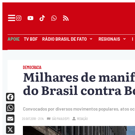
APOIE
TV BDF
RÁDIO BRASIL DE FATO
REGIONAIS
I
DEMOCRACIA
Milhares de manif
do Brasil contra 
Facebook
Convocados por diversos movimentos populares, atos oco
WhatsApp
20.OUT.2018 - 21:14
SÃO PAULO (SP)
REDAÇÃO
Email