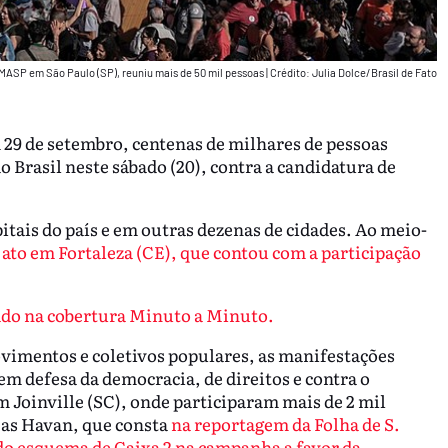
ASP em São Paulo (SP), reuniu mais de 50 mil pessoas
|
Crédito: Julia Dolce/Brasil de Fato
 29 de setembro, centenas de milhares de pessoas
o Brasil neste sábado (20), contra a candidatura de
tais do país e em outras dezenas de cidades. Ao meio-
ato em Fortaleza (CE), que contou com a participação
ado na cobertura Minuto a Minuto.
imentos e coletivos populares, as manifestações
m defesa da democracia, de direitos e contra o
m Joinville (SC), onde participaram mais de 2 mil
jas Havan, que consta
na reportagem da Folha de S.
o esquema de Caixa 2 na campanha a favor da