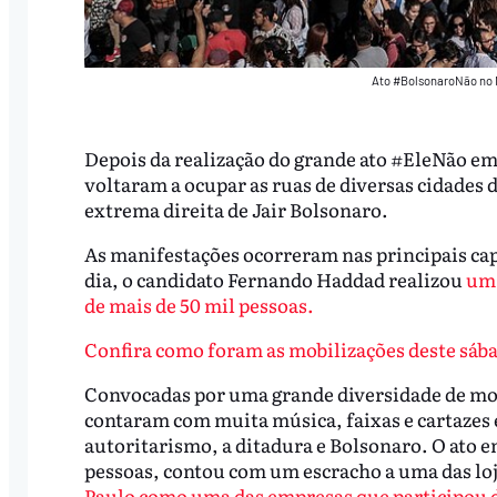
Ato #BolsonaroNão no M
Depois da realização do grande ato #EleNão em
voltaram a ocupar as ruas de diversas cidades d
extrema direita de Jair Bolsonaro.
As manifestações ocorreram nas principais capi
dia, o candidato Fernando Haddad realizou
um 
de mais de 50 mil pessoas.
Confira como foram as mobilizações deste sáb
Convocadas por uma grande diversidade de mov
contaram com muita música, faixas e cartazes e
autoritarismo, a ditadura e Bolsonaro. O ato e
pessoas, contou com um escracho a uma das lo
Paulo como uma das empresas que participou d