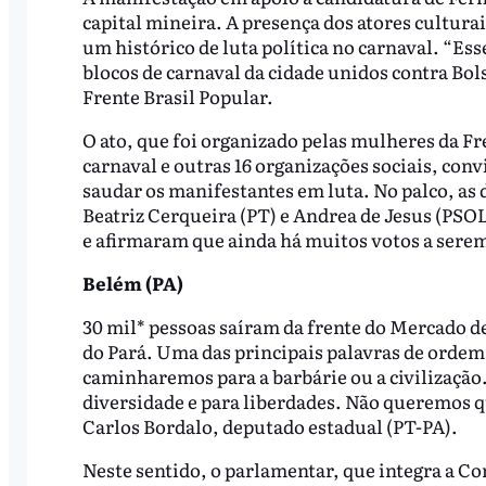
capital mineira. A presença dos atores culturai
um histórico de luta política no carnaval. “Es
blocos de carnaval da cidade unidos contra Bo
Frente Brasil Popular.
O ato, que foi organizado pelas mulheres da Fr
carnaval e outras 16 organizações sociais, con
saudar os manifestantes em luta. No palco, as 
Beatriz Cerqueira (PT) e Andrea de Jesus (PSO
e afirmaram que ainda há muitos votos a sere
Belém (PA)
30 mil* pessoas saíram da frente do Mercado d
do Pará. Uma das principais palavras de ordem 
caminharemos para a barbárie ou a civilização
diversidade e para liberdades. Não queremos 
Carlos Bordalo, deputado estadual (PT-PA).
Neste sentido, o parlamentar, que integra a C