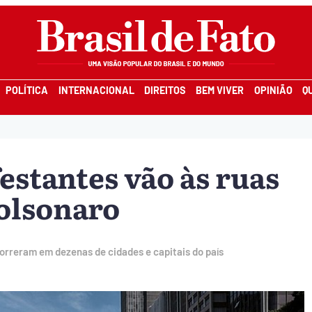
POLÍTICA
INTERNACIONAL
DIREITOS
BEM VIVER
OPINIÃO
Q
estantes vão às ruas
Bolsonaro
rreram em dezenas de cidades e capitais do país