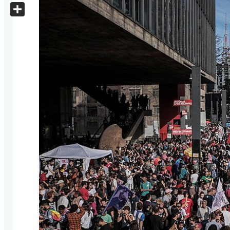
X
Share