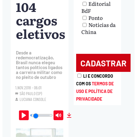
104
Editorial
BdF
cargos
Ponto
Notícias da
eletivos
China
Desde a
redemocratização,
Brasil nunca elegeu
tantos políticos ligados
a carreira militar como
LI E CONCORDO
no pleito de outubro
COM OS
TERMOS DE
1.NOV.2018 - 06:01
USO E POLÍTICA DE
SÃO PAULO (SP)
PRIVACIDADE
LUCIANA CONSOLE
Play
Mute
Download