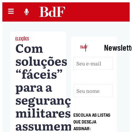
ELEIÇÕES
Com
|
Newslett
soluções
“fáceis”
para a
segurança,
militares
ESCOLHA AS LISTAS
assumem
QUE DESEJA
ASSINAR: