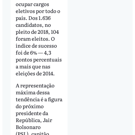
ocupar cargos
eletivos por todo o
país. Dos 1.636
candidatos, no
pleito de 2018, 104
foram eleitos. O
índice de sucesso
foi de 6% — 4,3
pontos percentuais
a mais que nas
eleições de 2014.
A representação
máxima dessa
tendência é a figura
do próximo
presidente da
República, Jair
Bolsonaro
(PSL), capitão