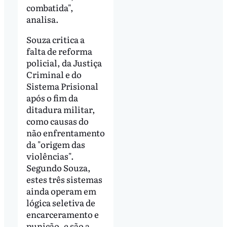
combatida",
analisa.
Souza critica a
falta de reforma
policial, da Justiça
Criminal e do
Sistema Prisional
após o fim da
ditadura militar,
como causas do
não enfrentamento
da "origem das
violências".
Segundo Souza,
estes três sistemas
ainda operam em
lógica seletiva de
encarceramento e
punição, e são a