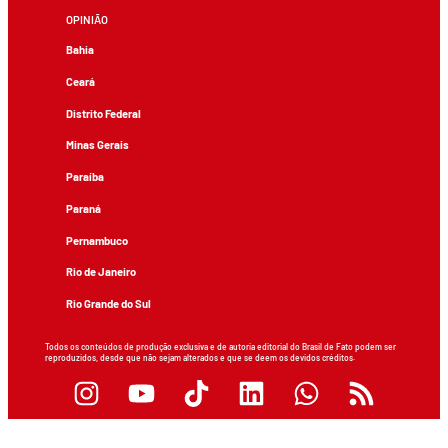
OPINIÃO
Bahia
Ceará
Distrito Federal
Minas Gerais
Paraíba
Paraná
Pernambuco
Rio de Janeiro
Rio Grande do Sul
Todos os conteúdos de produção exclusiva e de autoria editorial do Brasil de Fato podem ser
reproduzidos, desde que não sejam alterados e que se deem os devidos créditos.