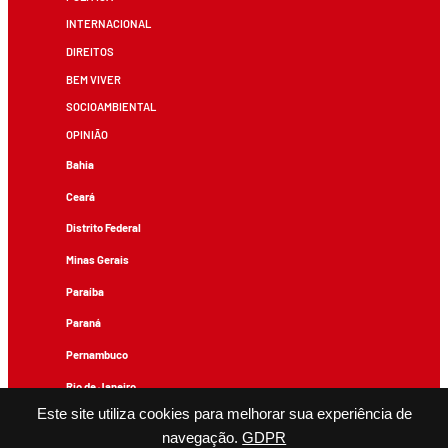
INTERNACIONAL
DIREITOS
BEM VIVER
SOCIOAMBIENTAL
OPINIÃO
Bahia
Ceará
Distrito Federal
Minas Gerais
Paraíba
Paraná
Pernambuco
Rio de Janeiro
Este site utiliza cookies para melhorar sua experiência de
Rio Grande do Sul
navegação.
GDPR