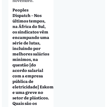
novembro.
Peoples
Dispatch – Nos
últimos tempos,
na África do Sul,
os sindicatos vêm
encampando uma
série de lutas,
incluindo por
melhores salários
mínimos, na
questão [do
acordo salarial
com a empresa
pública de
eletricidade] Eskom
e uma greve no
setor de plásticos.
Quais são os