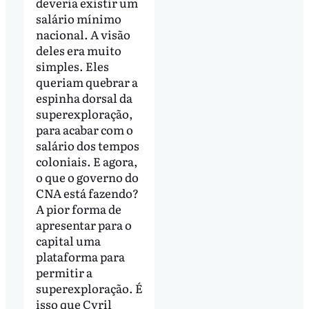
deveria existir um
salário mínimo
nacional. A visão
deles era muito
simples. Eles
queriam quebrar a
espinha dorsal da
superexploração,
para acabar com o
salário dos tempos
coloniais. E agora,
o que o governo do
CNA está fazendo?
A pior forma de
apresentar para o
capital uma
plataforma para
permitir a
superexploração. É
isso que Cyril