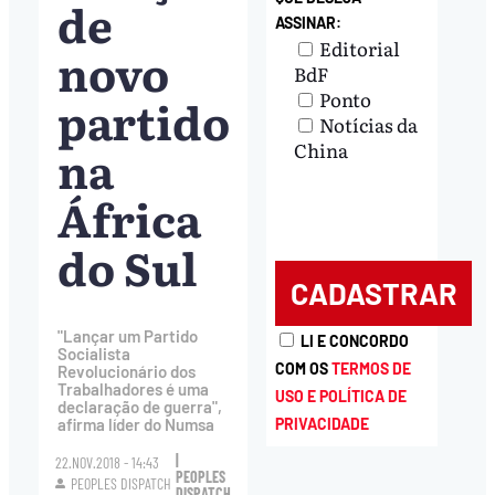
de
ASSINAR:
Editorial
novo
BdF
Ponto
partido
Notícias da
na
China
África
do Sul
"Lançar um Partido
LI E CONCORDO
Socialista
COM OS
TERMOS DE
Revolucionário dos
Trabalhadores é uma
USO E POLÍTICA DE
declaração de guerra",
PRIVACIDADE
afirma líder do Numsa
|
22.NOV.2018 - 14:43
PEOPLES
PEOPLES DISPATCH
DISPATCH