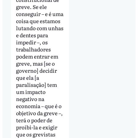
greve. Se ele
conseguir – e é uma
coisa que estamos
lutando com unhas
e dentes para
impedir –, os
trabalhadores
podem entrar em
greve, mas [se o
governo] decidir
que ela [a
paralisação] tem
um impacto
negativo na
economia – que é o
objetivo da greve –,
terá o poder de
proibi-la e exigir
que os grevistas