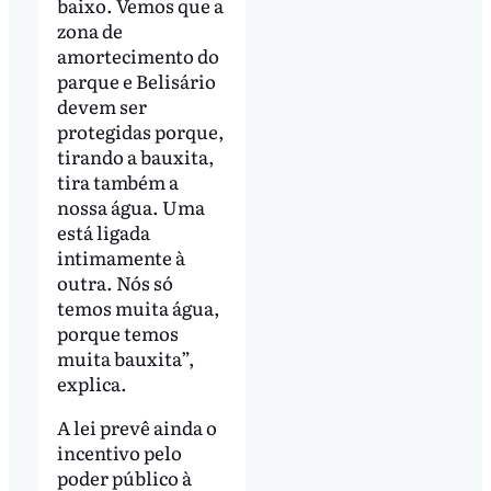
baixo. Vemos que a
zona de
amortecimento do
parque e Belisário
devem ser
protegidas porque,
tirando a bauxita,
tira também a
nossa água. Uma
está ligada
intimamente à
outra. Nós só
temos muita água,
porque temos
muita bauxita”,
explica.
A lei prevê ainda o
incentivo pelo
poder público à