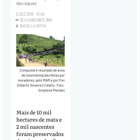
das águas
12.DEZ.2018 - 12:48
BELO HORIZONTE (MG)
RAFAELLA DOTTA
Conquista é resultado de anos
de movimentações feitas por
moradores, pelo MAM e por Frei
Gilberto Teixeira
|
Crédito: Foto:
Gilselene Mendes
Mais de 10 mil
hectares de mata e
2 mil nascentes
foram preservados