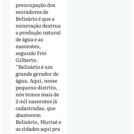
preocupação dos
moradores de
Belisário é que a
mineração destrua
a produção natural
de água e as
nascentes,
segundo Frei
Gilberto.
“Belisário é um
grande gerador de
água. Aqui, nesse
pequeno distrito,
nós temos mais de
2 mil nascentes já
cadastradas, que
abastecem
Belisário, Muriaé e
as cidades aqui pra