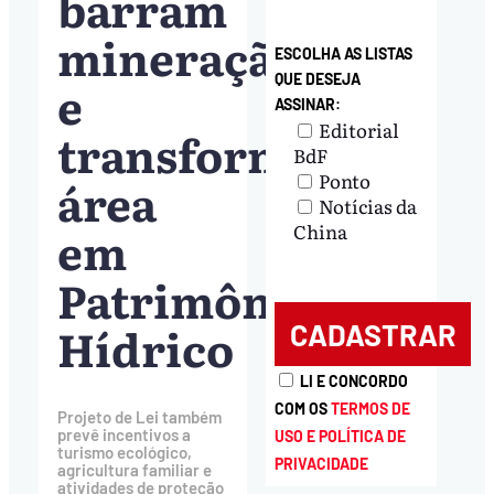
barram
mineração
ESCOLHA AS LISTAS
QUE DESEJA
e
ASSINAR:
Editorial
transformam
BdF
Ponto
área
Notícias da
em
China
Patrimônio
Hídrico
LI E CONCORDO
COM OS
TERMOS DE
Projeto de Lei também
prevê incentivos a
USO E POLÍTICA DE
turismo ecológico,
PRIVACIDADE
agricultura familiar e
atividades de proteção