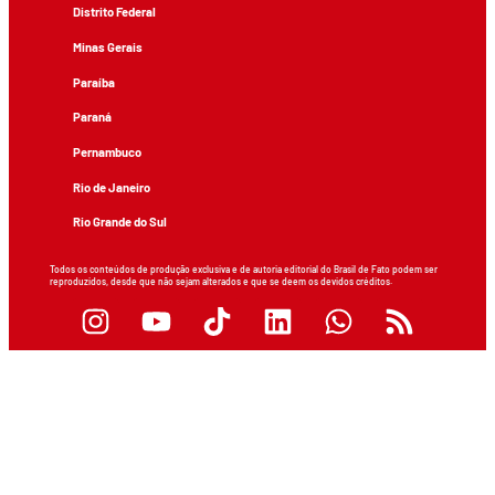
Distrito Federal
Minas Gerais
Paraíba
Paraná
Pernambuco
Rio de Janeiro
Rio Grande do Sul
Todos os conteúdos de produção exclusiva e de autoria editorial do Brasil de Fato podem ser
reproduzidos, desde que não sejam alterados e que se deem os devidos créditos.