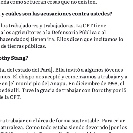
ueña como se fueran cosas que no existen.
 y cuáles son las acusaciones contra ustedes?
 los trabajadores y trabajadoras. La CPT tiene
os agricultores a la Defensoría Pública o al
 hacendados] tienen ira. Ellos dicen que incitamos lo
de tierras públicas.
othy Stang?
tal del estado del Pará]. Ella invitó a algunos jóvenes
imos. El obispo nos aceptó y comenzamos a trabajar y a
 en [el municipio de] Anapu. En diciembre de 1998, el
edé allí. Tuve la gracia de trabajar con Dorothy por 15
e la CPT.
ra trabajar en el área de forma sustentable. Para criar
a naturaleza. Como todo estaba siendo devorado [por los