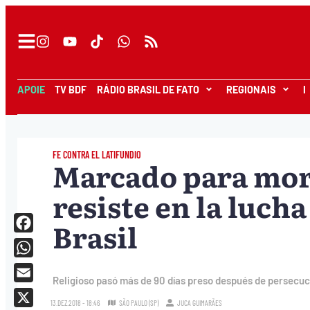
APOIE
TV BDF
RÁDIO BRASIL DE FATO
REGIONAIS
I
FE CONTRA EL LATIFUNDIO
Marcado para mor
resiste en la lucha
Brasil
Facebook
WhatsApp
Religioso pasó más de 90 días preso después de persecu
Email
13.DEZ.2018 - 18:46
SÃO PAULO (SP)
JUCA GUIMARÃES