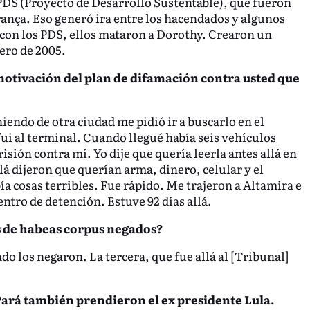
 PDS (Proyecto de Desarrollo Sustentable), que fueron
nça. Eso generó ira entre los hacendados y algunos
r con los PDS, ellos mataron a Dorothy. Crearon un
ero de 2005.
motivación del plan de difamación contra usted que
niendo de otra ciudad me pidió ir a buscarlo en el
fui al terminal. Cuando llegué había seis vehículos
isión contra mí. Yo dije que quería leerla antes allá en
llá dijeron que querían arma, dinero, celular y el
ía cosas terribles. Fue rápido. Me trajeron a Altamira e
ntro de detención. Estuve 92 días allá.
s de habeas corpus negados?
ado los negaron. La tercera, que fue allá al [Tribunal]
Pará también prendieron el ex presidente Lula.