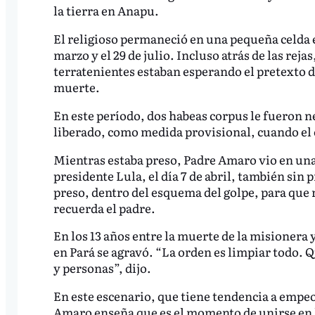
la tierra en Anapu.
El religioso permaneció en una pequeña celda en
marzo y el 29 de julio. Incluso atrás de las rej
terratenientes estaban esperando el pretexto d
muerte.
En este período, dos habeas corpus le fueron neg
liberado, como medida provisional, cuando el 
Mientras estaba preso, Padre Amaro vio en una 
presidente Lula, el día 7 de abril, también sin 
preso, dentro del esquema del golpe, para que n
recuerda el padre.
En los 13 años entre la muerte de la misionera 
en Pará se agravó. “La orden es limpiar todo. 
y personas”, dijo.
En este escenario, que tiene tendencia a empeor
Amaro enseña que es el momento de unirse en la