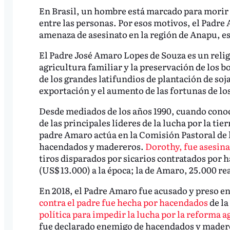
En Brasil, un hombre está marcado para morir p
entre las personas. Por esos motivos, el Padre
amenaza de asesinato en la región de Anapu, es
El Padre José Amaro Lopes de Souza es un religi
agricultura familiar y la preservación de los 
de los grandes latifundios de plantación de soj
exportación y el aumento de las fortunas de lo
Desde mediados de los años 1990, cuando cono
de las principales líderes de la lucha por la ti
padre Amaro actúa en la Comisión Pastoral de l
hacendados y madereros.
Dorothy, fue asesinad
tiros disparados por sicarios contratados por h
(US$ 13.000) a la época; la de Amaro, 25.000 re
En 2018, el Padre Amaro fue acusado y preso e
contra el padre fue hecha por hacendados
de la
política para impedir la lucha por la reforma a
fue declarado enemigo de hacendados y maderer