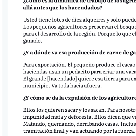
¿Cómo es la dinámica de trabajo de los agri
allá antes que los hacendados?
Usted tiene lotes de diez alqueires y solo puede
Los pequeños agricultores preservan el bosqu
para el desarrollo de la región. Porque lo que 
ganado.
¿Y a dónde va esa producción de carne de g
Para exportación. El pequeño produce el cacao, 
haciendas usan un pedacito para criar una vaca d
El grande [hacendado] quiere esa tierra para ex
municipio. Va toda hacia afuera.
¿Y cómo se da la expulsión de los agricultore
Ellos los quieren sacar y los sacan. Para nosotr
impunidad mata y deforesta. Ellos dicen que van
Matando, quemando, derribando casas. Incluso si
tramitación final y van actuando por la fuerza.