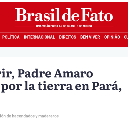
POLÍTICA
INTERNACIONAL
DIREITOS
BEM VIVER
OPINIÃO
Q
ir, Padre Amaro
 por la tierra en Pará,
ción de hacendados y madereros