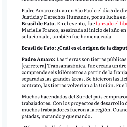
Padre Amaro estuvo en São Paulo el día 5 de di
Justicia y Derechos Humanos, por su lucha en 
Brasil de Fato
. En el evento, fue
lanzado el li
Marielle Franco, asesinada al inicio del año en
solucionado, también fue homenajeada.
Brasil de Fato: ¿Cuál es el origen de la dispu
Padre Amaro:
Las tierras son tierras públicas
[carretera] Transamazónica, fue creada un áre
comprende seis kilómetros a partir de la franja
separadas las grandes áreas. Se hicieron las lici
contrato, las tierras volverían a la Unión. Fue 
Muchos hacendados del Sur del país compraron 
trabajadores. Con los proyectos de desarrollo d
muchos trabajadores fueron a la región. Cuando
patadas, matando y quemando.