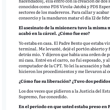
hacendados], ella entró con la creación de dos
conocidos como PDS Virola-Jatobá y PDS Espera
sectores de los madereros. Para callar y acaba
consorcio y la mandaron matar el día 12 de febr
El asesinato de la misionera tuvo la misma 
acabó en la cárcel. ¿Cómo fue eso?
Yo estaba en casa. El Padre Bento que estaba vi
terminal. Me levanté, dejé el portón abierto y 
detrás mío. Y dijeron que había una orden de pr
mi casa. Entré en el carro, no fui esposado, y a
computador de la CPT. Yo leí la acusación y hab
hicieron los procedimientos y me llevaron al ce
¿Cómo fue su liberación? ¿Tuvo dos pedido
Los dos veces que pidieron a la Justicia del Est
Supremo, fue concedido.
En el período en que usted estaba preso en 