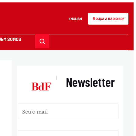
ENGLISH
OUÇA A RÁDIO BDF
UEM SOMOS
Newsletter
|