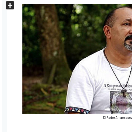
X
Share
El Padre Amaro apoya