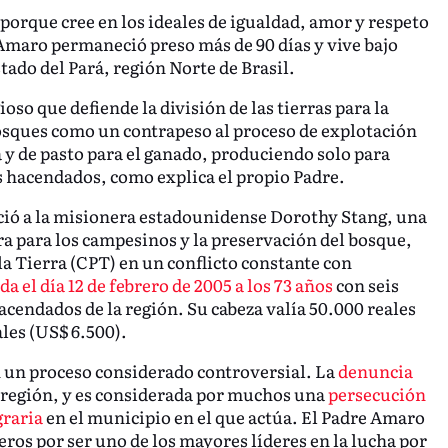
orque cree en los ideales de igualdad, amor y respeto
 Amaro permaneció preso más de 90 días y vive bajo
tado del Pará, región Norte de Brasil.
oso que defiende la división de las tierras para la
bosques como un contrapeso al proceso de explotación
a y de pasto para el ganado, produciendo solo para
s hacendados, como explica el propio Padre.
ció a la misionera estadounidense Dorothy Stang, una
erra para los campesinos y la preservación del bosque,
a Tierra (CPT) en un conflicto constante con
a el día 12 de febrero de 2005 a los 73 años
con seis
acendados de la región. Su cabeza valía 50.000 reales
ales (US$ 6.500).
n un proceso considerado controversial. La
denuncia
 región, y es considerada por muchos una
persecución
graria
en el municipio en el que actúa. El Padre Amaro
os por ser uno de los mayores líderes en la lucha por