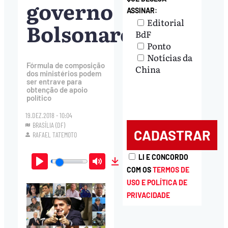
governo
ASSINAR:
Editorial
Bolsonaro
BdF
Ponto
Notícias da
Fórmula de composição
China
dos ministérios podem
ser entrave para
obtenção de apoio
político
19.DEZ.2018 - 10:04
BRASÍLIA (DF)
RAFAEL TATEMOTO
LI E CONCORDO
COM OS
TERMOS DE
Play
Mute
Download
USO E POLÍTICA DE
PRIVACIDADE