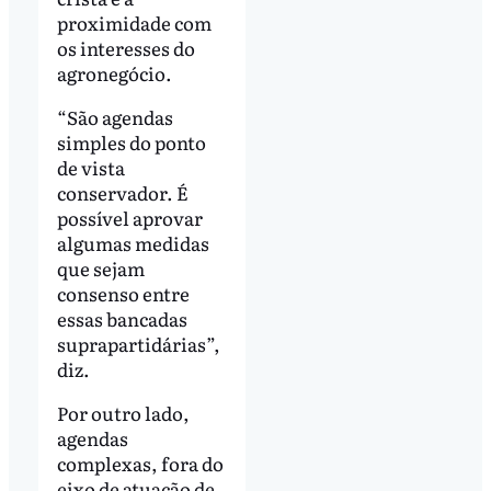
proximidade com
os interesses do
agronegócio.
“São agendas
simples do ponto
de vista
conservador. É
possível aprovar
algumas medidas
que sejam
consenso entre
essas bancadas
suprapartidárias”,
diz.
Por outro lado,
agendas
complexas, fora do
eixo de atuação de