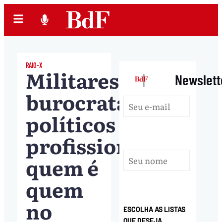
RAIO-X
Militares,
|
Newslett
burocratas,
políticos
profissionais:
quem é
quem
no
ESCOLHA AS LISTAS
QUE DESEJA