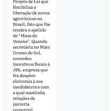
Projeto de Lei que
flexibiliza a
liberação de novos
agrotóxicos no
Brasil, fato que lhe
rendeu o apelido
de “Musa do
Veneno”. Quando
secretária no Mato
Grosso do Sul,
concedeu
incentivos fiscais à
JBS, empresa que
fez doações
eleitorais à sua
candidatura e com
a qual mantinha
relações de
parceria
comercial.