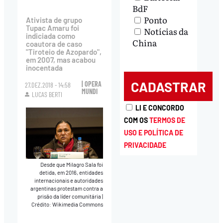
BdF
Ponto
Ativista de grupo
Tupac Amaru foi
Notícias da
indiciada como
China
coautora de caso
"Tiroteio de Azopardo",
em 2007, mas acabou
inocentada
| OPERA
27.DEZ.2018 - 14:58
MUNDI
LUCAS BERTI
LI E CONCORDO
COM OS
TERMOS DE
USO E POLÍTICA DE
PRIVACIDADE
Desde que Milagro Sala foi
detida, em 2016, entidades
internacionais e autoridades
argentinas protestam contra a
prisão da líder comunitária
|
Crédito: Wikimedia Commons