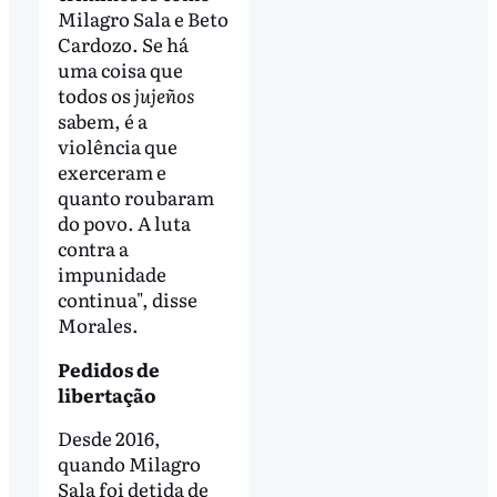
Milagro Sala e Beto
Cardozo. Se há
uma coisa que
todos os
jujeños
sabem, é a
violência que
exerceram e
quanto roubaram
do povo. A luta
contra a
impunidade
continua", disse
Morales.
Pedidos de
libertação
Desde 2016,
quando Milagro
Sala foi detida de