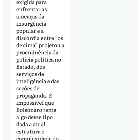
exigida para
enfrentar as
ameaças da
insurgência
popular e a
discórdia entre “os
de cima” projetou a
proeminência da
polícia política no
Estado, dos
serviços de
inteligência e das
seções de
propaganda. É
impossível que
Bolsonaro tente
algo desse tipo
dada a atual
estrutura e
complexidade do