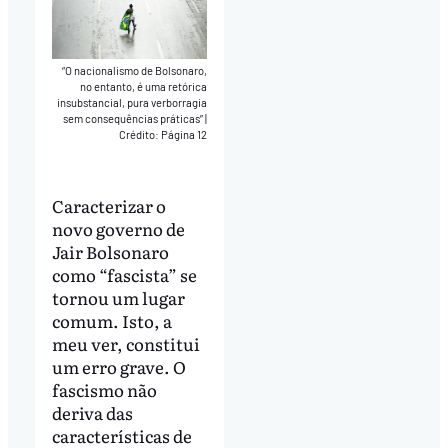
“O nacionalismo de Bolsonaro,
no entanto, é uma retórica
insubstancial, pura verborragia
sem consequências práticas”
|
Crédito: Página 12
Caracterizar o
novo governo de
Jair Bolsonaro
como “fascista” se
tornou um lugar
comum. Isto, a
meu ver, constitui
um erro grave. O
fascismo não
deriva das
características de