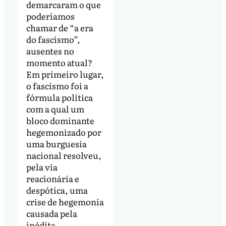
demarcaram o que
poderíamos
chamar de “a era
do fascismo”,
ausentes no
momento atual?
Em primeiro lugar,
o fascismo foi a
fórmula política
com a qual um
bloco dominante
hegemonizado por
uma burguesia
nacional resolveu,
pela via
reacionária e
despótica, uma
crise de hegemonia
causada pela
inédita