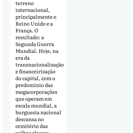
terreno
internacional,
principalmente o
Reino Unido e a
França. O
resultado: a
Segunda Guerra
Mundial. Hoje, na
era da
transnacionalização
e financeirização
do capital, com o
predomínio das
megacorporações
que operam em
escala mundial, a
burguesia nacional
descansa no
cemitério das
velhas classes