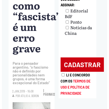
como
ASSINAR:
Editorial
“fascista”
BdF
Ponto
é um
Notícias da
erro
China
grave
Para o pensador
argentino, "o fascismo
não é definido por
personalidades nem
LI E CONCORDO
grupos, é uma forma
COM OS
TERMOS DE
excepcional do Estado"
USO E POLÍTICA DE
|
2.JAN.2019 - 16:08
PRIVACIDADE
PÁGINA12
POR ATILIO A. BORON