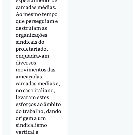
camadas médias.
Ao mesmo tempo
que perseguiam e
destruíam as
organizações
sindicais do
proletariado,
enquadravam
diversos
movimentos das
ameaçadas
camadas médias e,
no caso italiano,
levaram estes
esforços ao âmbito
do trabalho, dando
origem a um
sindicalismo
vertical e