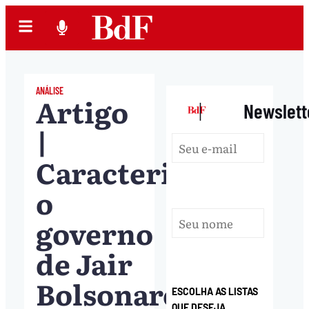
ANÁLISE
Artigo
|
Newslett
|
Caracterizar
o
governo
de Jair
Bolsonaro
ESCOLHA AS LISTAS
QUE DESEJA