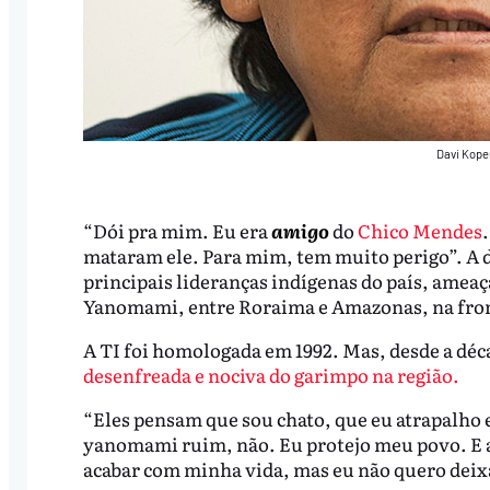
Davi Kope
“Dói pra mim. Eu era
amigo
do
Chico Mendes
mataram ele. Para mim, tem muito perigo”. A d
principais lideranças indígenas do país, ameaç
Yanomami, entre Roraima e Amazonas, na fron
A TI foi homologada em 1992. Mas, desde a dé
desenfreada e nociva do garimpo na região.
“Eles pensam que sou chato, que eu atrapalho
yanomami ruim, não. Eu protejo meu povo. E a
acabar com minha vida, mas eu não quero deixa