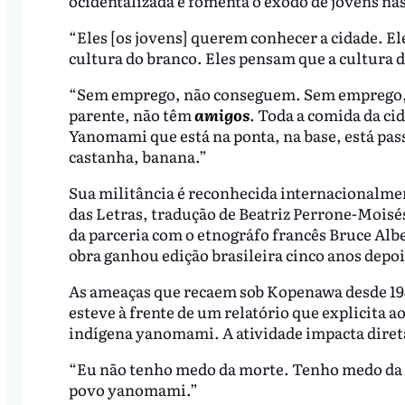
ocidentalizada e fomenta o êxodo de jovens nas
“Eles [os jovens] querem conhecer a cidade. E
cultura do branco. Eles pensam que a cultura d
“Sem emprego, não conseguem. Sem emprego, 
parente, não têm
amigos
. Toda a comida da cid
Yanomami que está na ponta, na base, está pass
castanha, banana.”
Sua militância é reconhecida internacionalme
das Letras, tradução de Beatriz Perrone-Moisés
da parceria com o etnográfo francês Bruce Alb
obra ganhou edição brasileira cinco anos depo
As ameaças que recaem sob Kopenawa desde 198
esteve à frente de um relatório que explicita a
indígena yanomami. A atividade impacta diret
“Eu não tenho medo da morte. Tenho medo da b
povo yanomami.”