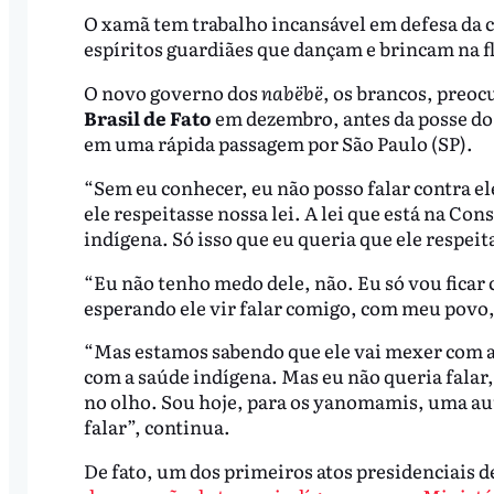
O xamã tem trabalho incansável em defesa da 
espíritos guardiães que dançam e brincam na f
O novo governo dos
nabëbë
, os brancos, preo
Brasil de Fato
em dezembro, antes da posse do 
em uma rápida passagem por São Paulo (SP).
“Sem eu conhecer, eu não posso falar contra ele
ele respeitasse nossa lei. A lei que está na Co
indígena. Só isso que eu queria que ele respeita
“Eu não tenho medo dele, não. Eu só vou ficar
esperando ele vir falar comigo, com meu povo,
“Mas estamos sabendo que ele vai mexer com a 
com a saúde indígena. Mas eu não queria falar, 
no olho. Sou hoje, para os yanomamis, uma au
falar”, continua.
De fato, um dos primeiros atos presidenciais d