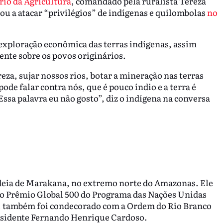
rio da Agricultura
, comandado pela ruralista Tereza
u a atacar “privilégios” de indígenas e quilombolas
no
 exploração econômica das terras indígenas, assim
ente sobre os povos originários.
eza, sujar nossos rios, botar a mineração nas terras
ode falar contra nós, que é pouco índio e a terra é
Essa palavra eu não gosto”, diz o indígena na conversa
ldeia de Marakana, no extremo norte do Amazonas. Ele
s, o Prêmio Global 500 do Programa das Nações Unidas
, também foi condecorado com a Ordem do Rio Branco
residente Fernando Henrique Cardoso.