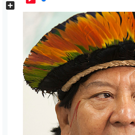
X
Play
Share