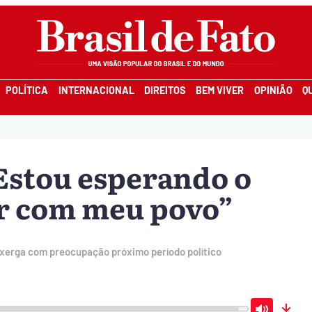
POLÍTICA
INTERNACIONAL
DIREITOS
BEM VIVER
OPINIÃO
Q
Estou esperando o
ar com meu povo”
xerga com preocupação próximo período político