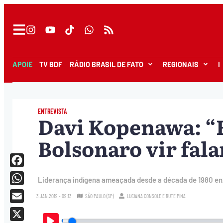
APOIE
TV BDF
RÁDIO BRASIL DE FATO
REGIONAIS
I
ENTREVISTA
Davi Kopenawa: “
Bolsonaro vir fal
Facebook
Liderança indígena ameaçada desde a década de 1980 en
WhatsApp
3.JAN.2019 - 09:13
SÃO PAULO (SP)
LUCIANA CONSOLE
E
RUTE PINA
Email