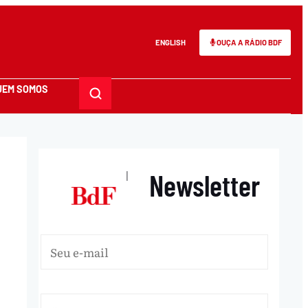
ENGLISH
OUÇA A RÁDIO BDF
UEM SOMOS
Newsletter
|