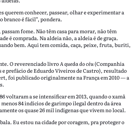
 aldeias.
les querem conhecer, passear, olhar e experimentar a
o branco é fácil”, pondera.
passam fome. Não têm casa para morar, não têm
ade é comprada. Na aldeia não, a aldeia é de graça.
ando bem. Aqui tem comida, caça, peixe, fruta, buriti,
nte. O reverenciado livro
A queda do céu
(Companhia
 e prefácio de Eduardo Viveiros de Castro), resultado
ert, foi publicado originalmente na França em 2010 — a
is.
6 voltaram a se intensificar em 2013, quando o xamã
o menos 84 indícios de garimpo ilegal dentro da área
amente os quase 26 mil indígenas que vivem no local.
ala. Eu estou na cidade por coragem, pra proteger o