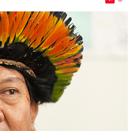
Mute
Dow