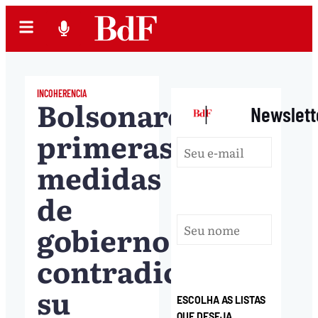
INCOHERENCIA
Bolsonaro:
|
Newslett
primeras
medidas
de
gobierno
contradicen
su
ESCOLHA AS LISTAS
QUE DESEJA