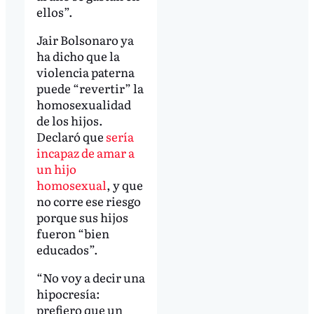
ellos”.
Jair Bolsonaro ya
ha dicho que la
violencia paterna
puede “revertir” la
homosexualidad
de los hijos.
Declaró que
sería
incapaz de amar a
un hijo
homosexual
, y que
no corre ese riesgo
porque sus hijos
fueron “bien
educados”.
“No voy a decir una
hipocresía:
prefiero que un