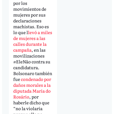
por los
movimientos de
mujeres por sus
declaraciones
machistas. Eso es
lo que l
levó a miles
de mujeres a las
calles durante la
campaña
, en las
movilizaciones
#EleNão contra su
candidatura.
Bolsonaro también
fue
condenado por
daños morales a la
diputada María do
Rosário
, por
haberle dicho que
“no la violaría