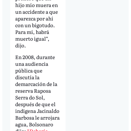
hijo mío muera en
un accidente a que
aparezca por ahí
con un bigotudo.
Para mí, habrá
muerto igual”,
dijo.
En 2008, durante
una audiencia
pública que
discutía la
demarcación de la
reserva Raposa
Serra do Sol,
después de que el
indígena Jacinaldo
Barbosa le arrojara
agua, Bolsonaro
dijo:
“Debería