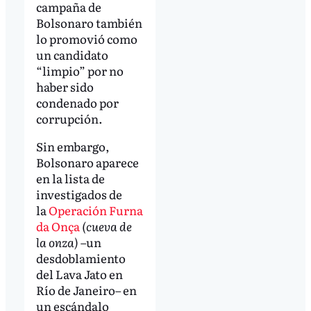
campaña de
Bolsonaro también
lo promovió como
un candidato
“limpio” por no
haber sido
condenado por
corrupción.
Sin embargo,
Bolsonaro aparece
en la lista de
investigados de
la
Operación Furna
da Onça
(cueva de
la onza)
–un
desdoblamiento
del Lava Jato en
Río de Janeiro– en
un escándalo