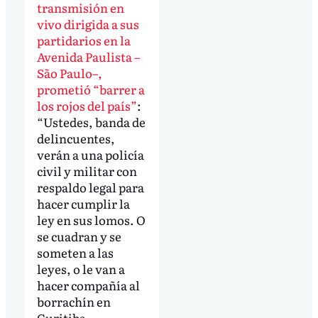
transmisión en
vivo dirigida a sus
partidarios en la
Avenida Paulista –
São Paulo–,
prometió “barrer a
los rojos del país”
:
“Ustedes, banda de
delincuentes,
verán a una policía
civil y militar con
respaldo legal para
hacer cumplir la
ley en sus lomos. O
se cuadran y se
someten a las
leyes, o le van a
hacer compañía al
borrachín en
Curitiba