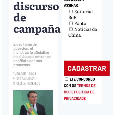
discurso
ASSINAR:
Editorial
de
BdF
Ponto
campaña
Notícias da
China
En su toma de
posesión, el
mandatario oficializó
medidas que entran en
conflicto con sus
promesas
4.JAN.2019 - 09:28
SÃO PAULO (SP)
LI E CONCORDO
CECÍLIA FIGUEREDO
COM OS
TERMOS DE
USO E POLÍTICA DE
PRIVACIDADE