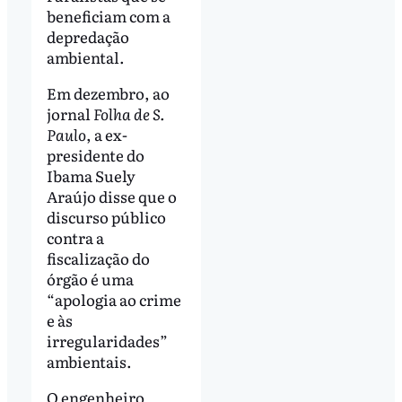
beneficiam com a
depredação
ambiental.
Em dezembro, ao
jornal
Folha de S.
Paulo
, a ex-
presidente do
Ibama Suely
Araújo disse que o
discurso público
contra a
fiscalização do
órgão é uma
“apologia ao crime
e às
irregularidades”
ambientais.
O engenheiro