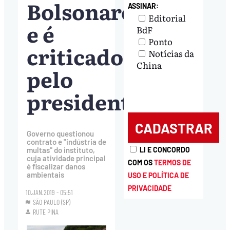
Bolsonaro
ASSINAR:
Editorial
e é
BdF
Ponto
criticado
Notícias da
China
pelo
presidente
Governo questionou
contrato e "indústria de
LI E CONCORDO
multas" do instituto,
cuja atividade principal
COM OS
TERMOS DE
é fiscalizar danos
ambientais
USO E POLÍTICA DE
PRIVACIDADE
10.JAN.2019 - 05:51
SÃO PAULO (SP)
RUTE PINA