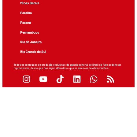
Minas Gerais
Paraíba
Paraná
Pernambuco
Rio de Janeiro
Rio Grande do Sul
Todos os conteúdos de produção exclusiva e de autoria editorial do Brasil de Fato podem ser
reproduzidos, desde que não sejam alterados e que se deem os devidos créditos.