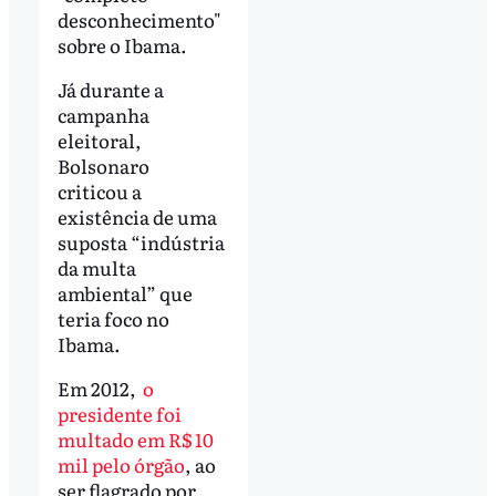
desconhecimento"
sobre o Ibama.
Já durante a
campanha
eleitoral,
Bolsonaro
criticou a
existência de uma
suposta “indústria
da multa
ambiental” que
teria foco no
Ibama.
Em 2012,
o
presidente foi
multado em R$ 10
mil pelo órgão
, ao
ser flagrado por