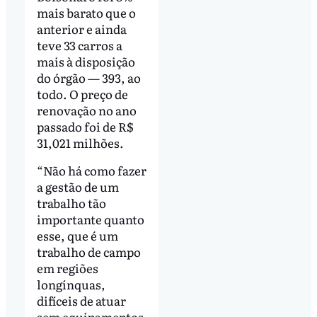
mais barato que o
anterior e ainda
teve 33 carros a
mais à disposição
do órgão — 393, ao
todo. O preço de
renovação no ano
passado foi de R$
31,021 milhões.
“Não há como fazer
a gestão de um
trabalho tão
importante quanto
esse, que é um
trabalho de campo
em regiões
longínquas,
difíceis de atuar
sem equipamentos