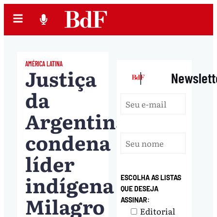
AMÉRICA LATINA
Justiça
|
Newslett
da
Argentina
condena
líder
indígena
ESCOLHA AS LISTAS
QUE DESEJA
Milagro
ASSINAR:
Editorial