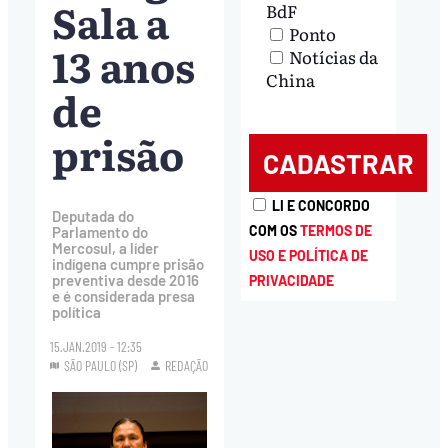
Sala a
BdF
Ponto
13 anos
Notícias da
China
de
prisão
LI E CONCORDO
Deputada do
COM OS
TERMOS DE
Parlamento do
Mercosul, a líder
USO E POLÍTICA DE
indígena cumpre prisão
preventiva desde 2016
PRIVACIDADE
e é considerada presa
política
15.JAN.2019 - 12:35
SÃO PAULO (SP)
REDAÇÃO