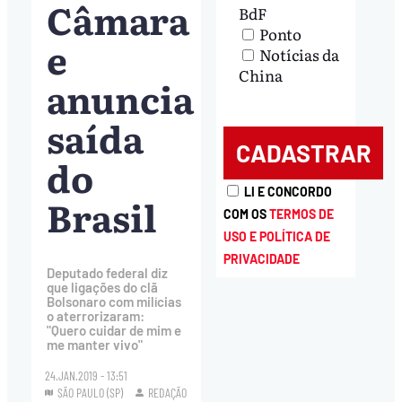
Câmara
BdF
Ponto
e
Notícias da
China
anuncia
saída
do
LI E CONCORDO
Brasil
COM OS
TERMOS DE
USO E POLÍTICA DE
PRIVACIDADE
Deputado federal diz
que ligações do clã
Bolsonaro com milícias
o aterrorizaram:
"Quero cuidar de mim e
me manter vivo"
24.JAN.2019 - 13:51
SÃO PAULO (SP)
REDAÇÃO