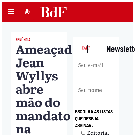
RENÚNCIA
Ameaçado,
|
Newslett
Jean
Wyllys
abre
mão do
mandato
ESCOLHA AS LISTAS
QUE DESEJA
na
ASSINAR:
Editorial