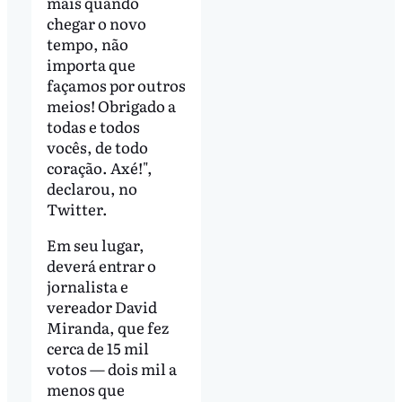
mais quando
chegar o novo
tempo, não
importa que
façamos por outros
meios! Obrigado a
todas e todos
vocês, de todo
coração. Axé!",
declarou, no
Twitter.
Em seu lugar,
deverá entrar o
jornalista e
vereador David
Miranda, que fez
cerca de 15 mil
votos — dois mil a
menos que