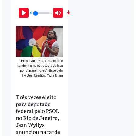
Play
Mute
Download
“Preservar a vida ameaçada é
também uma estratégia da luta
por dias melhores”, disse pelo
Twitter
|
Crédito: Mídia Ninja
Três vezes eleito
para deputado
federal pelo PSOL
no Rio de Janeiro,
Jean Wyllys
anunciou na tarde