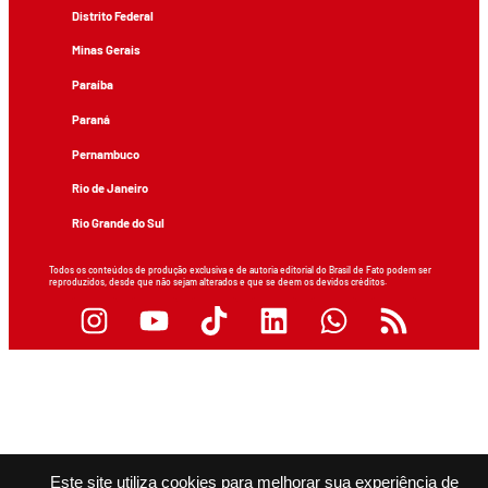
Distrito Federal
Minas Gerais
Paraíba
Paraná
Pernambuco
Rio de Janeiro
Rio Grande do Sul
Todos os conteúdos de produção exclusiva e de autoria editorial do Brasil de Fato podem ser
reproduzidos, desde que não sejam alterados e que se deem os devidos créditos.
Este site utiliza cookies para melhorar sua experiência de