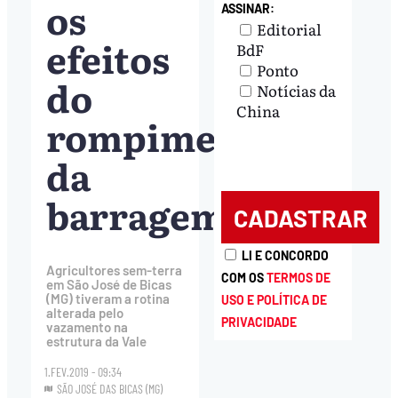
os
ASSINAR:
Editorial
efeitos
BdF
Ponto
do
Notícias da
China
rompimento
da
barragem
LI E CONCORDO
Agricultores sem-terra
COM OS
TERMOS DE
em São José de Bicas
(MG) tiveram a rotina
USO E POLÍTICA DE
alterada pelo
PRIVACIDADE
vazamento na
estrutura da Vale
1.FEV.2019 - 09:34
SÃO JOSÉ DAS BICAS (MG)