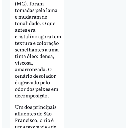
(MG), foram
tomadas pela lama
e mudaram de
tonalidade. O que
antes era
cristalino agora tem
textura e coloração
semelhantes a uma
tinta óleo: densa,
viscosa,
amarronzada. O
cenário desolador
é agravado pelo
odor dos peixes em
decomposição.
Um dos principais
afluentes do São
Francisco, o rio é
uma prova viva de