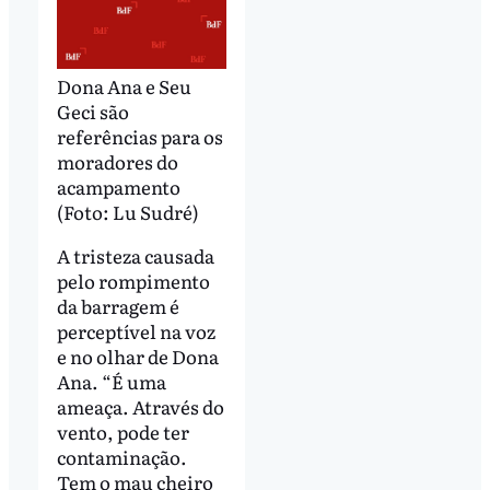
Dona Ana e Seu
Geci são
referências para os
moradores do
acampamento
(Foto: Lu Sudré)
A tristeza causada
pelo rompimento
da barragem é
perceptível na voz
e no olhar de Dona
Ana. “É uma
ameaça. Através do
vento, pode ter
contaminação.
Tem o mau cheiro