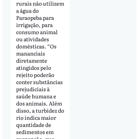
rurais não utilizem
a água do
Paraopeba para
irrigação, para
consumo animal
ou atividades
domésticas. “Os
mananciais
diretamente
atingidos pelo
rejeito poderão
conter substâncias
prejudiciais à
saúde humana e
dos animais. Além
disso, a turbidez do
rio indica maior
quantidade de
sedimentos em
suspensão, que