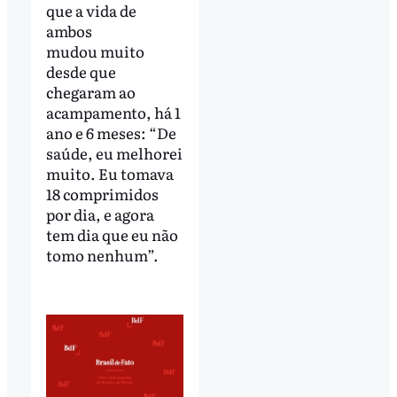
que a vida de
ambos
mudou muito
desde que
chegaram ao
acampamento, há 1
ano e 6 meses: “De
saúde, eu melhorei
muito. Eu tomava
18 comprimidos
por dia, e agora
tem dia que eu não
tomo nenhum”.