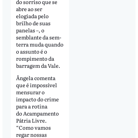
do sorriso que se
abre ao ser
elogiada pelo
brilho de suas
panelas –, o
semblante da sem-
terra muda quando
o assunto é o
rompimento da
barragem da Vale.
Ângela comenta
que é impossível
mensurar o
impacto do crime
para a rotina
do Acampamento
Pátria Livre.
“Como vamos
regar nossas