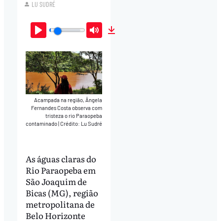
LU SUDRÉ
Play
Mute
Download
Acampada na região, Ângela
Fernandes Costa observa com
tristeza o rio Paraopeba
contaminado
|
Crédito: Lu Sudré
As águas claras do
Rio Paraopeba em
São Joaquim de
Bicas (MG), região
metropolitana de
Belo Horizonte