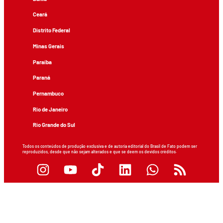
Ceará
Distrito Federal
Minas Gerais
Paraíba
Paraná
Pernambuco
Rio de Janeiro
Rio Grande do Sul
Todos os conteúdos de produção exclusiva e de autoria editorial do Brasil de Fato podem ser
reproduzidos, desde que não sejam alterados e que se deem os devidos créditos.