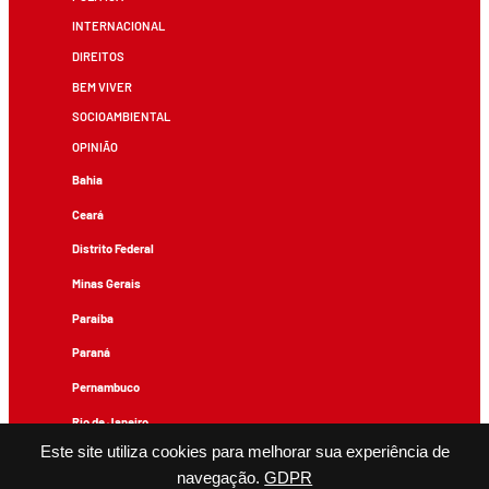
INTERNACIONAL
DIREITOS
BEM VIVER
SOCIOAMBIENTAL
OPINIÃO
Bahia
Ceará
Distrito Federal
Minas Gerais
Paraíba
Paraná
Pernambuco
Rio de Janeiro
Este site utiliza cookies para melhorar sua experiência de
Rio Grande do Sul
navegação.
GDPR