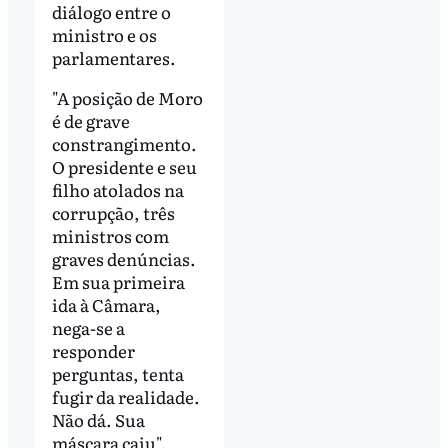
diálogo entre o
ministro e os
parlamentares.
"A posição de Moro
é de grave
constrangimento.
O presidente e seu
filho atolados na
corrupção, três
ministros com
graves denúncias.
Em sua primeira
ida à Câmara,
nega-se a
responder
perguntas, tenta
fugir da realidade.
Não dá. Sua
máscara caiu",