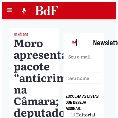
MONÓLOGO
Moro
|
Newslett
apresenta
pacote
“anticrime”
na
Câmara;
ESCOLHA AS LISTAS
QUE DESEJA
deputados
ASSINAR:
Editorial