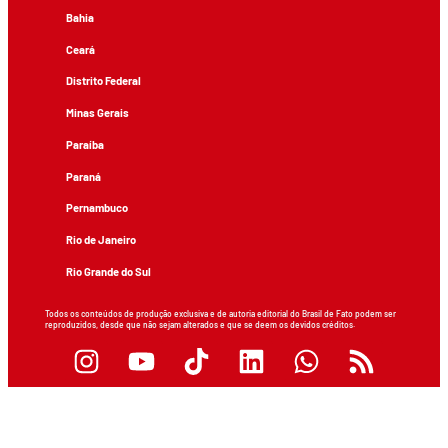
Bahia
Ceará
Distrito Federal
Minas Gerais
Paraíba
Paraná
Pernambuco
Rio de Janeiro
Rio Grande do Sul
Todos os conteúdos de produção exclusiva e de autoria editorial do Brasil de Fato podem ser
reproduzidos, desde que não sejam alterados e que se deem os devidos créditos.