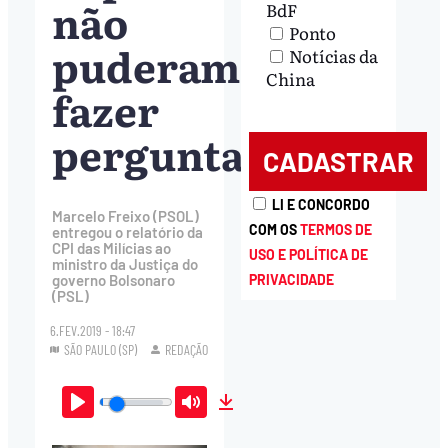
não
BdF
Ponto
puderam
Notícias da
China
fazer
perguntas
LI E CONCORDO
Marcelo Freixo (PSOL)
COM OS
TERMOS DE
entregou o relatório da
CPI das Milícias ao
USO E POLÍTICA DE
ministro da Justiça do
PRIVACIDADE
governo Bolsonaro
(PSL)
6.FEV.2019 - 18:47
SÃO PAULO (SP)
REDAÇÃO
Play
Mute
Download