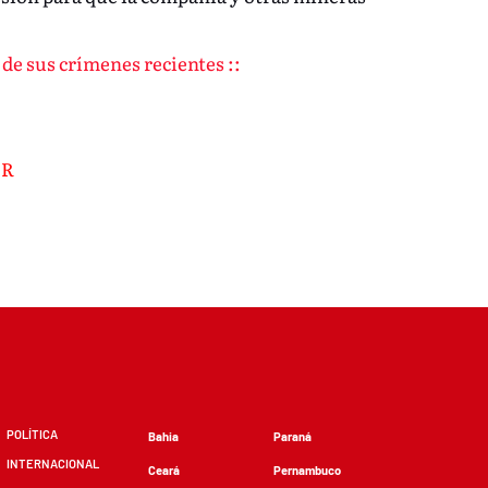
á de sus crímenes recientes ::
UR
POLÍTICA
Bahia
Paraná
INTERNACIONAL
Ceará
Pernambuco