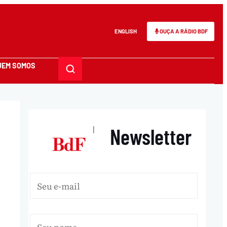
ENGLISH
OUÇA A RÁDIO BDF
UEM SOMOS
Newsletter
|