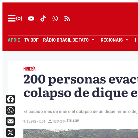
APOIE
TV BDF
RÁDIO BRASIL DE FATO
REGIONAIS
I
MINERÍA
200 personas evac
colapso de dique e
Facebook
El pasado mes de enero el colapso de un dique minero de
WhatsApp
| TELESUR
18.FEV.2019 - 18:36
REDACCIÓN
Email