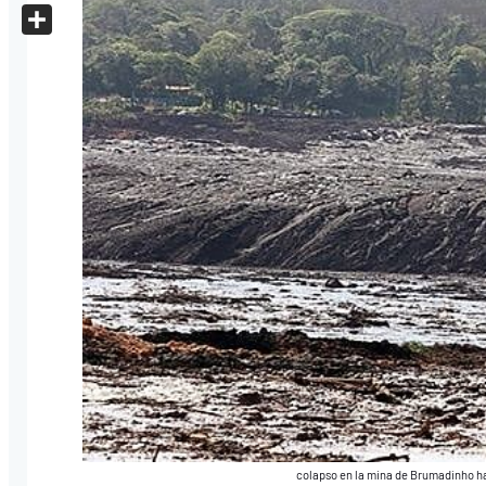
X
Share
colapso en la mina de Brumadinho ha s