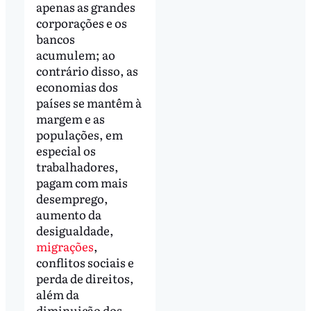
apenas as grandes
corporações e os
bancos
acumulem; ao
contrário disso, as
economias dos
países se mantêm à
margem e as
populações, em
especial os
trabalhadores,
pagam com mais
desemprego,
aumento da
desigualdade,
migrações
,
conflitos sociais e
perda de direitos,
além da
diminuição dos