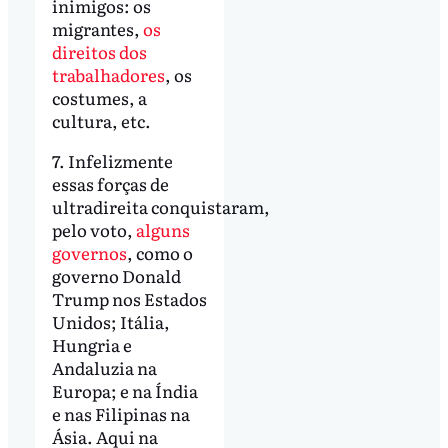
inimigos: os
migrantes,
os
direitos dos
trabalhadores
, os
costumes, a
cultura, etc.
7. Infelizmente
essas forças de
ultradireita conquistaram,
pelo voto,
alguns
governos
, como o
governo Donald
Trump nos Estados
Unidos; Itália,
Hungria e
Andaluzia na
Europa; e na Índia
e nas Filipinas na
Ásia. Aqui na