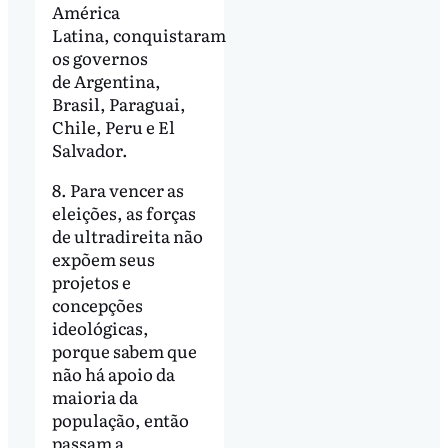
América
Latina, conquistaram
os governos
de Argentina,
Brasil, Paraguai,
Chile, Peru e El
Salvador.
8. Para vencer as
eleições, as forças
de ultradireita não
expõem seus
projetos e
concepções
ideológicas,
porque sabem que
não há apoio da
maioria da
população, então
passam a