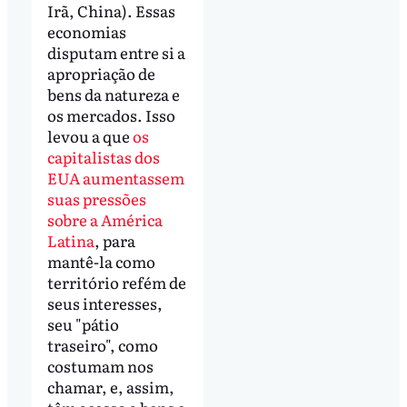
Irã, China). Essas
economias
disputam entre si a
apropriação de
bens da natureza e
os mercados. Isso
levou a que
os
capitalistas dos
EUA aumentassem
suas pressões
sobre a América
Latina
, para
mantê-la como
território refém de
seus interesses,
seu "pátio
traseiro", como
costumam nos
chamar, e, assim,