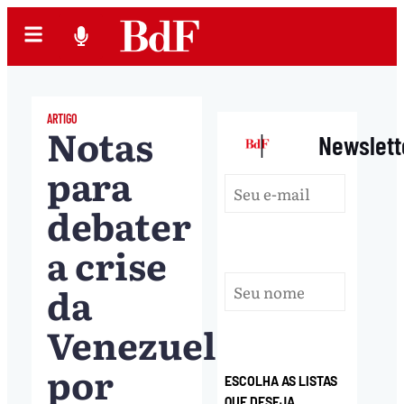
ARTIGO
Notas
|
Newslett
para
debater
a crise
da
Venezuela,
por
ESCOLHA AS LISTAS
QUE DESEJA