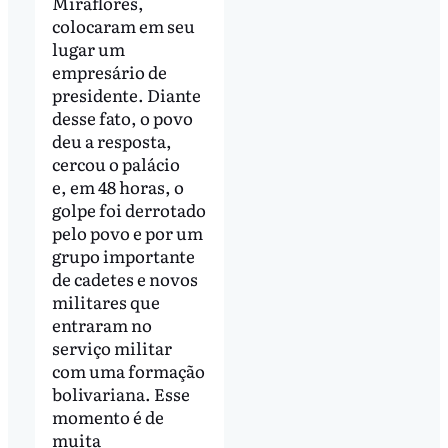
Miraflores,
colocaram em seu
lugar um
empresário de
presidente. Diante
desse fato, o povo
deu a resposta,
cercou o palácio
e, em 48 horas, o
golpe foi derrotado
pelo povo e por um
grupo importante
de cadetes e novos
militares que
entraram no
serviço militar
com uma formação
bolivariana. Esse
momento é de
muita