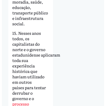
moradia, saúde,
educação,
transporte público
e infraestrutura
social.
15. Nesses anos
todos, os
capitalistas do
norte e o governo
estadunidense aplicaram
toda sua
experiência
histórica que
haviam utilizado
em outros
países para tentar
derrubar o
governo e o
processo