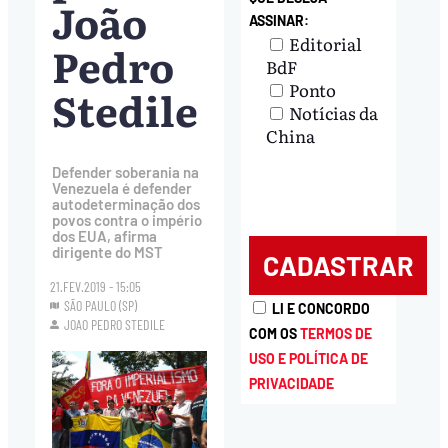
João
ASSINAR:
Editorial
Pedro
BdF
Ponto
Stedile
Notícias da
China
Defender soberania na
Venezuela é defender
autodeterminação dos
povos contra o império
dos EUA, afirma
dirigente do MST
21.FEV.2019 - 15:05
SÃO PAULO (SP)
LI E CONCORDO
JOAO PEDRO STEDILE
COM OS
TERMOS DE
USO E POLÍTICA DE
PRIVACIDADE