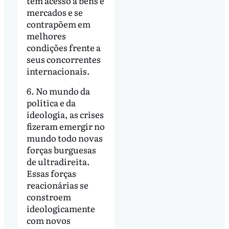
têm acesso a bens e
mercados e se
contrapõem em
melhores
condições frente a
seus concorrentes
internacionais.
6. No mundo da
política e da
ideologia, as crises
fizeram emergir no
mundo todo novas
forças burguesas
de ultradireita.
Essas forças
reacionárias se
constroem
ideologicamente
com novos