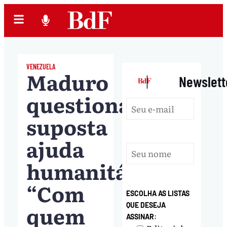
VENEZUELA
Maduro
|
Newslett
questiona
suposta
ajuda
humanitária:
“Com
ESCOLHA AS LISTAS
quem
QUE DESEJA
ASSINAR: