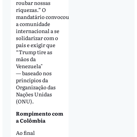
roubar nossas
riquezas.” O
mandatário convocou
a comunidade
internacional a se
solidarizar com o
país e exigir que
“Trump tire as
mãos da
Venezuela"
— baseado nos
princípios da
Organização das
Nações Unidas
(ONU).
Rompimento com
a Colômbia
Ao final