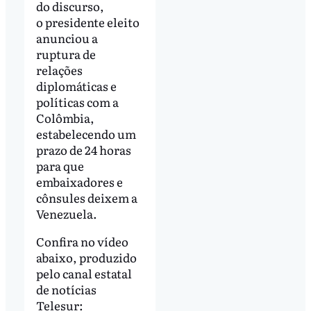
do discurso,
o presidente eleito
anunciou a
ruptura de
relações
diplomáticas e
políticas com a
Colômbia,
estabelecendo um
prazo de 24 horas
para que
embaixadores e
cônsules deixem a
Venezuela.
Confira no vídeo
abaixo, produzido
pelo canal estatal
de notícias
Telesur: