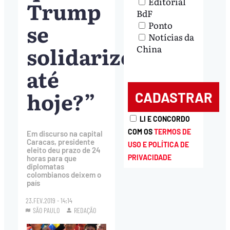
Editorial
Trump
BdF
se
Ponto
Notícias da
solidarizou
China
até
hoje?”
LI E CONCORDO
COM OS
TERMOS DE
Em discurso na capital
Caracas, presidente
USO E POLÍTICA DE
eleito deu prazo de 24
PRIVACIDADE
horas para que
diplomatas
colombianos deixem o
país
23.FEV.2019 - 14:14
SÃO PAULO
REDAÇÃO