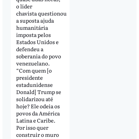
o líder
chavista questionou
a suposta ajuda
humanitária
imposta pelos
Estados Unidos e
defendeu a
soberania do povo
venezuelano.
“Com quem [o
presidente
estadunidense
Donald] Trump se
solidarizou até
hoje? Ele odeia os
povos da América
Latina e Caribe.
Por isso quer
construir o muro