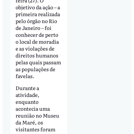
feira (27). O
objetivo da ação – a
primeira realizada
pelo órgão no Rio
de Janeiro – foi
conhecer de perto
o local de moradia
e as violações de
direitos humanos
pelas quais passam
as populações de
favelas.
Durante a
atividade,
enquanto
acontecia uma
reunião no Museu
da Maré, os
visitantes foram