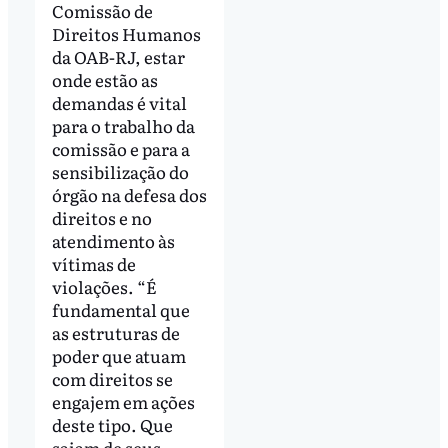
Comissão de
Direitos Humanos
da OAB-RJ, estar
onde estão as
demandas é vital
para o trabalho da
comissão e para a
sensibilização do
órgão na defesa dos
direitos e no
atendimento às
vítimas de
violações. “É
fundamental que
as estruturas de
poder que atuam
com direitos se
engajem em ações
deste tipo. Que
saiam de seus