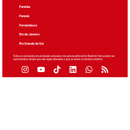
Paraíba
Paraná
Pernambuco
Rio de Janeiro
Rio Grande do Sul
Todos os conteúdos de produção exclusiva e de autoria editorial do Brasil de Fato podem ser
reproduzidos, desde que não sejam alterados e que se deem os devidos créditos.