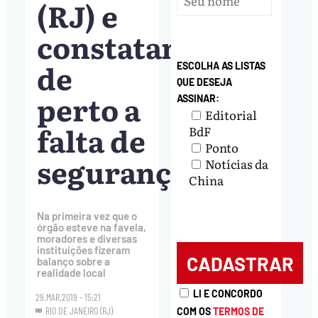
(RJ) e
constatam
de
ESCOLHA AS LISTAS
QUE DESEJA
perto a
ASSINAR:
Editorial
falta de
BdF
Ponto
segurança
Notícias da
China
Na primeira vez que o
órgão esteve na favela,
moradores e diversas
instituições fizeram
balanço sobre a
realidade local
LI E CONCORDO
29.MAR.2019 - 15:21
RIO DE JANEIRO (RJ)
COM OS
TERMOS DE