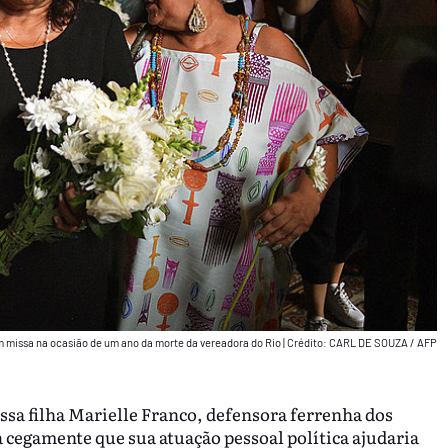
em missa na ocasião de um ano da morte da vereadora do Rio
|
Crédito: CARL DE SOUZA / AFP
sa filha Marielle Franco, defensora ferrenha dos
cegamente que sua atuação pessoal política ajudaria