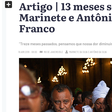
Artigo | 13 meses 
X
Share
Marinete e Antônio
Franco
"Treze meses passados, pensamos que nossa dor diminuir
18.ABR.2019 - 08:00
RIO DE JANEIRO (RJ)
MARINETE DA SILVA E ANTÔNIO DA SILVA