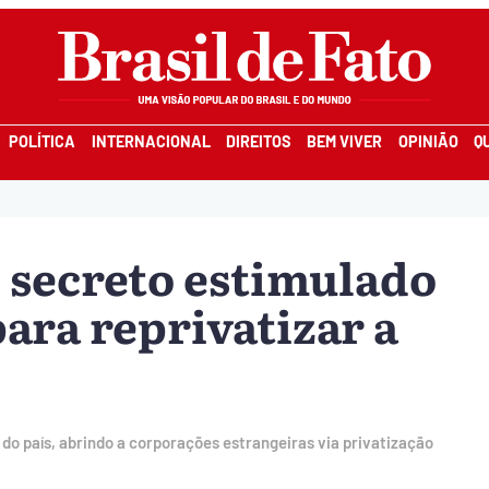
POLÍTICA
INTERNACIONAL
DIREITOS
BEM VIVER
OPINIÃO
Q
o secreto estimulado
ara reprivatizar a
o país, abrindo a corporações estrangeiras via privatização