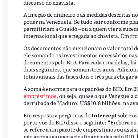
discurso do chavista.
A injeção de dinheiro e as medidas descritas n
poder na Venezuela. Se tudo sair conforme pla
permitiriam a Guaidó – ou a quem vier a sucede
internacional que é negada ao chavista. Em tro
Os documentos não mencionam o valor total de
ele somando os investimentos necessários nas 
documentos pelo BID. Para cada uma delas, há tr
duas seguintes, que somam três anos. Adicion
totais anuais das fases dois e três para chegar 
A soma é enorme para os padrões do BID. Em 
empréstimos
, ou seja, quase o que Venezuela
derrubada de Maduro: US$ 10,8 bilhões, na av
Em resposta a perguntas do
Intercept
sobre os
porta-voz do BID disse o seguinte: “Embora eu
se refere a um pacote de empréstimos ou assis
não apenas as operações financiadas pelo BID. 