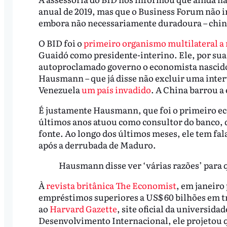
anual de 2019, mas que o Business Forum não i
embora não necessariamente duradoura – chin
O BID foi o
primeiro organismo multilateral a
Guaidó como presidente-interino. Ele, por su
autoproclamado governo o economista nascido
Hausmann – que já disse não excluir uma inter
Venezuela
um país invadido
. A China barrou a
É justamente Hausmann, que foi o primeiro eco
últimos anos atuou como consultor do banco, 
fonte. Ao longo dos últimos meses, ele tem fa
após a derrubada de Maduro.
Hausmann disse ver ‘várias razões’ para q
À
revista britânica The Economist
, em janeiro
empréstimos superiores a US$ 60 bilhões em tr
ao
Harvard Gazette
, site oficial da universida
Desenvolvimento Internacional, ele projetou q