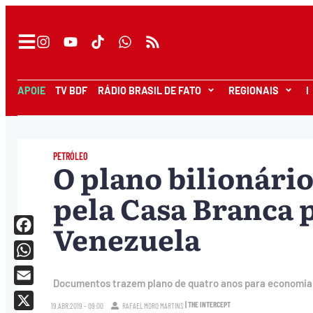
APOIE
TV BDF
RÁDIO BRASIL DE FATO
REGIONAIS
I
PETRÓLEO
O plano bilionári
pela Casa Branca p
Venezuela
Facebook
WhatsApp
Documentos trazem plano de quatro anos para economia d
Email
| THE INTERCEPT
19.ABR.2019 - 09:00
RAFAEL MORO MARTINS