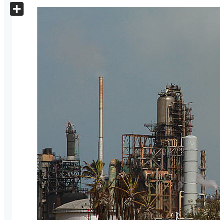
X
Share