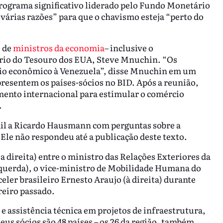
rograma significativo liderado pelo Fundo Monetário
várias razões” para que o chavismo esteja “perto do
o de
ministros da economia
– inclusive o
ário do Tesouro dos EUA, Steve Mnuchin. “Os
oio econômico à Venezuela”, disse Mnuchin em um
resentem os países-sócios no BID. Após a reunião,
ento internacional para estimular o comércio
.
ail a Ricardo Hausmann com perguntas sobre a
 Ele não respondeu até a publicação deste texto.
direita) entre o ministro das Relações Exteriores da
squerda), o vice-ministro de Mobilidade Humana do
eler brasileiro Ernesto Araujo (à direita) durante
eiro passado.
 assistência técnica em projetos de infraestrutura,
eus sócios são 48 países – os 26 da região, também