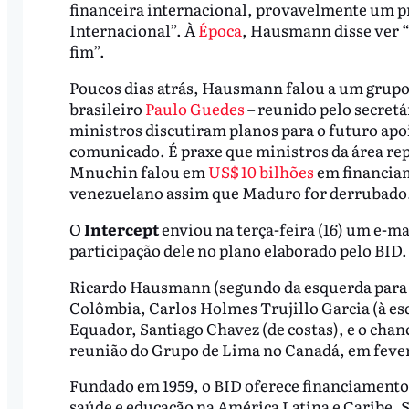
financeira internacional, provavelmente um p
Internacional”. À
Época
, Hausmann disse ver “
fim”.
Poucos dias atrás, Hausmann falou a um grup
brasileiro
Paulo Guedes
– reunido pelo secret
ministros discutiram planos para o futuro ap
comunicado. É praxe que ministros da área rep
Mnuchin falou em
US$ 10 bilhões
em financiam
venezuelano assim que Maduro for derrubado
O
Intercept
enviou na terça-feira (16) um e-m
participação dele no plano elaborado pelo BID.
Ricardo Hausmann (segundo da esquerda para a 
Colômbia, Carlos Holmes Trujillo Garcia (à e
Equador, Santiago Chavez (de costas), e o chanc
reunião do Grupo de Lima no Canadá, em fever
Fundado em 1959, o BID oferece financiamento e
saúde e educação na América Latina e Caribe. S