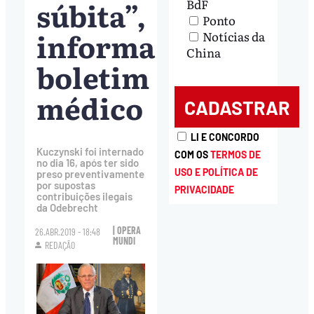
súbita”,
BdF
Ponto
informa
Notícias da
China
boletim
médico
LI E CONCORDO
Kuczynski foi internado
COM OS
TERMOS DE
no dia 16, após ter sido
USO E POLÍTICA DE
preso preventivamente
por supostas
PRIVACIDADE
contribuições ilegais
da Odebrecht
| OPERA
26.ABR.2019 - 18:48
MUNDI
REDAÇÃO