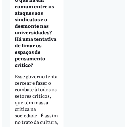
comum entre os
ataques aos
sindicatos e o
desmonte nas
universidades?
Há uma tentativa
de limar os
espaços de
pensamento
crítico?
Esse governo tenta
cercear e fazer o
combate à todos os
setores críticos,
que têm massa
crítica na
sociedade. É assim
no trato da cultura,