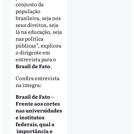
conjunto da
população
brasileira, seja nos
seus direitos, seja
lá na educação, seja
nas política
públicas”, explicou
o dirigente em
entrevista para o
Brasil de Fato
.
Confira entrevista
na íntegra:
Brasil de Fato –
Frente aos cortes
nas universidades
e institutos
federais, qual a
importância e