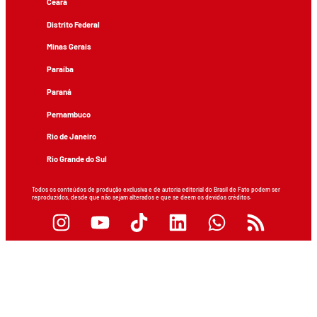
Ceará
Distrito Federal
Minas Gerais
Paraíba
Paraná
Pernambuco
Rio de Janeiro
Rio Grande do Sul
Todos os conteúdos de produção exclusiva e de autoria editorial do Brasil de Fato podem ser
reproduzidos, desde que não sejam alterados e que se deem os devidos créditos.