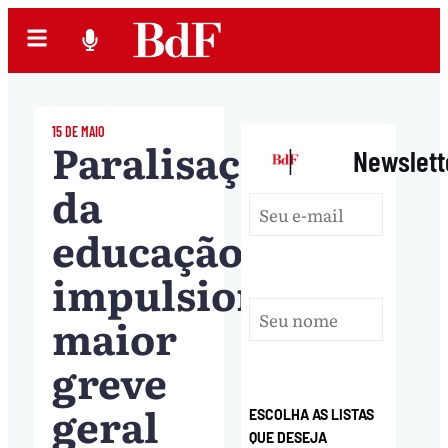
15 DE MAIO
Paralisação
|
Newslett
da
educação
impulsionará
maior
greve
geral
ESCOLHA AS LISTAS
QUE DESEJA