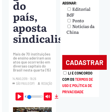
do
ASSINAR:
Editorial
país,
BdF
Ponto
aposta
Notícias da
China
sindicalista
Mais de 70 instituições
de ensino aderiram aos
atos que ocorrerão em
diversas capitais do
Brasil nesta quarta (15)
LI E CONCORDO
14.MAIO.2019 - 18:26
COM OS
TERMOS DE
SÃO PAULO (SP)
REDAÇÃO
USO E POLÍTICA DE
PRIVACIDADE
Play
Mute
Download