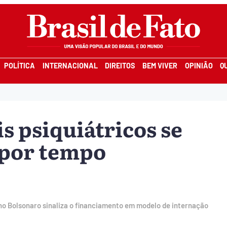
POLÍTICA
INTERNACIONAL
DIREITOS
BEM VIVER
OPINIÃO
Q
is psiquiátricos se
por tempo
rno Bolsonaro sinaliza o financiamento em modelo de internação