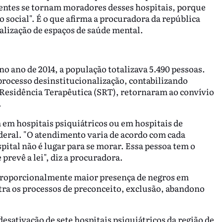
entes se tornam moradores desses hospitais, porque
 social". É o que afirma a procuradora da república
alização de espaços de saúde mental.
o ano de 2014, a população totalizava 5.490 pessoas.
processo desinstitucionalização, contabilizando
 Residência Terapêutica (SRT), retornaram ao convívio
.
 em hospitais psiquiátricos ou em hospitais de
deral. "O atendimento varia de acordo com cada
pital não é lugar para se morar. Essa pessoa tem o
 prevê a lei", diz a procuradora.
proporcionalmente maior presença de negros em
tra os processos de preconceito, exclusão, abandono
sativação de sete hospitais psiquiátricos da região de