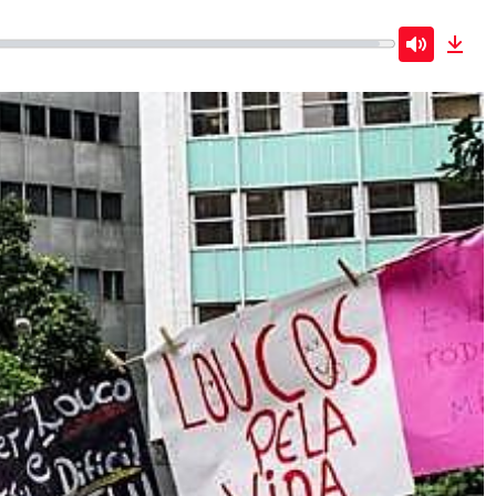
Mute
Dow