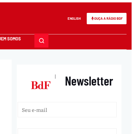
ENGLISH
OUÇA A RÁDIO BDF
UEM SOMOS
Newsletter
|