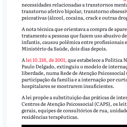
necessidades relacionadas a transtornos ment
transtorno afetivo bipolar, transtorno obsess
psicoativas (álcool, cocaína, crack e outras dro
A nota técnica que orientava a compra de apar
tratamento a pessoas que fazem uso abusivo de 
infantis, causou polêmica entre profissionais e e
Ministério da Saúde, dois dias depois.
A
lei 10.216, de 2001,
que estabelece a Política
Paulo Delgado, extinguiu o modelo de interna
liberdade, numa Rede de Atenção Psicossocial 
participação da família e a internação por cur
hospitalares se mostrarem insuficientes.
A lei propõe a substituição das práticas de inte
Centros de Atenção Psicossocial (CAPS), os lei
gerais, equipes de consultórios de rua, unidade
residências terapêuticas.