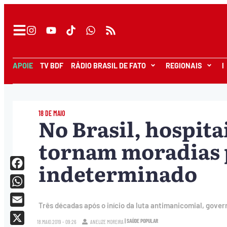
APOIE
TV BDF
RÁDIO BRASIL DE FATO
REGIONAIS
I
18 DE MAIO
No Brasil, hospita
tornam moradias 
indeterminado
Facebook
WhatsApp
Três décadas após o início da luta antimanicomial, gove
Email
| SAÚDE POPULAR
18.MAIO.2019 - 09:26
ANELIZE MOREIRA