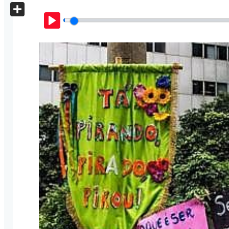
X
Share
Play