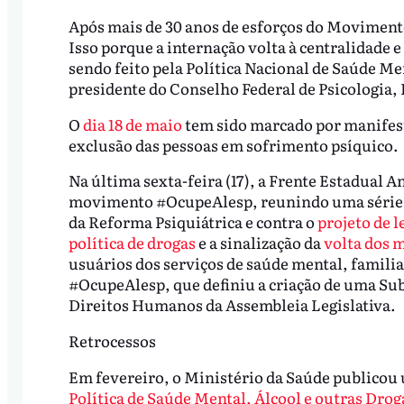
Após mais de 30 anos de esforços do Moviment
Isso porque a internação volta à centralidade
sendo feito pela Política Nacional de Saúde Me
presidente do Conselho Federal de Psicologia,
O
dia 18 de maio
tem sido marcado por manifesta
exclusão das pessoas em sofrimento psíquico.
Na última sexta-feira (17), a Frente Estadual 
movimento #OcupeAlesp, reunindo uma série de
da Reforma Psiquiátrica e contra o
projeto de 
política de drogas
e a sinalização da
volta dos 
usuários dos serviços de saúde mental, famili
#OcupeAlesp, que definiu a criação de uma Su
Direitos Humanos da Assembleia Legislativa.
Retrocessos
Em fevereiro, o Ministério da Saúde publicou 
Política de Saúde Mental, Álcool e outras Drog