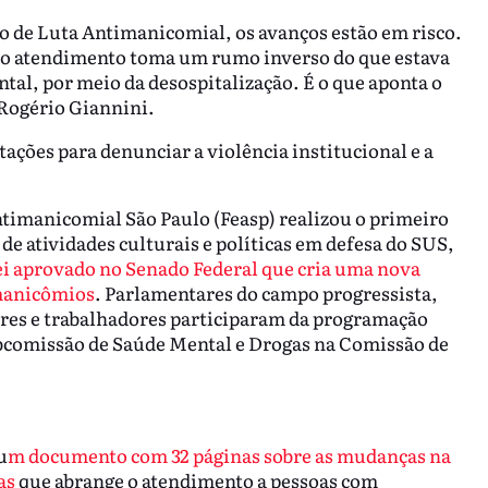
o de Luta Antimanicomial, os avanços estão em risco.
 e o atendimento toma um rumo inverso do que estava
ntal, por meio da desospitalização. É o que aponta o
 Rogério Giannini.
ções para denunciar a violência institucional e a
Antimanicomial São Paulo (Feasp) realizou o primeiro
 atividades culturais e políticas em defesa do SUS,
lei aprovado no Senado Federal que cria uma nova
manicômios
. Parlamentares do campo progressista,
ares e trabalhadores participaram da programação
bcomissão de Saúde Mental e Drogas na Comissão de
u
m documento com 32 páginas sobre as mudanças na
as
que abrange o atendimento a pessoas com