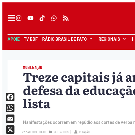
APOIE
TV BDF
RÁDIO BRASIL DE FATO
REGIONAIS
I
MOBILIZAÇÃO
Treze capitais já
defesa da educação
lista
Facebook
WhatsApp
Manifestações ocorrem em repúdio aos cortes de verba n
Email
22.MAIO.2019 - 04:10
SÃO PAULO (SP)
REDAÇÃO