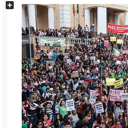
X
Share