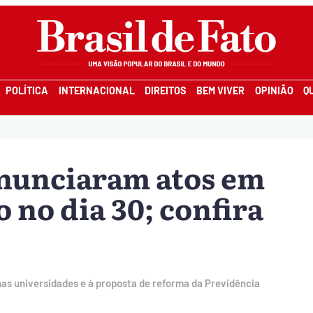
POLÍTICA
INTERNACIONAL
DIREITOS
BEM VIVER
OPINIÃO
Q
 anunciaram atos em
 no dia 30; confira
as universidades e à proposta de reforma da Previdência