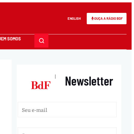
ENGLISH
OUÇA A RÁDIO BDF
UEM SOMOS
Newsletter
|