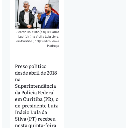
Ricardo Coutinho (esq.) e Carlos
Lupi (dir.) na Vigília Lula Livre,
em Curitiba (PR)
|
Crédito: Joka
Madruga
Preso político
desde abril de 2018
na
Superintendência
da Polícia Federal
em Curitiba (PR), o
ex-presidente Luiz
Inácio Lula da
Silva (PT) recebeu
nesta quinta-feira