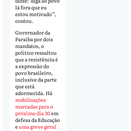
disse: 'diga ao povo
lá fora que eu
estou motivado'”,
contou.
Governador da
Paraíba por dois
mandatos, o
político ressaltou
que a resistência é
a expressão do
povo brasileiro,
inclusive da parte
que está
adormecida. Há
mobilizações
marcadas para o
próximo dia 30
em
defesa da Educação
e
uma greve geral