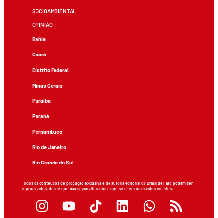
SOCIOAMBIENTAL
OPINIÃO
Bahia
Ceará
Distrito Federal
Minas Gerais
Paraíba
Paraná
Pernambuco
Rio de Janeiro
Rio Grande do Sul
Todos os conteúdos de produção exclusiva e de autoria editorial do Brasil de Fato podem ser
reproduzidos, desde que não sejam alterados e que se deem os devidos créditos.