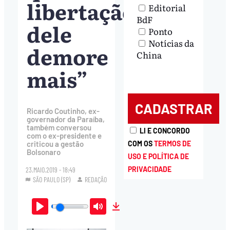
libertação
Editorial
BdF
dele
Ponto
Notícias da
demore
China
mais”
Ricardo Coutinho, ex-
governador da Paraíba,
também conversou
LI E CONCORDO
com o ex-presidente e
COM OS
TERMOS DE
criticou a gestão
Bolsonaro
USO E POLÍTICA DE
PRIVACIDADE
23.MAIO.2019 - 18:49
SÃO PAULO (SP)
REDAÇÃO
Play
Mute
Download