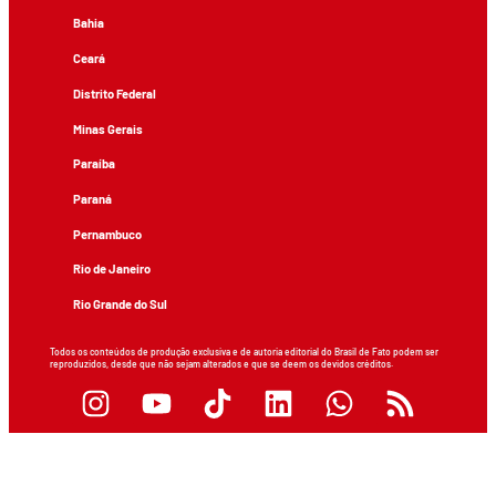
Bahia
Ceará
Distrito Federal
Minas Gerais
Paraíba
Paraná
Pernambuco
Rio de Janeiro
Rio Grande do Sul
Todos os conteúdos de produção exclusiva e de autoria editorial do Brasil de Fato podem ser
reproduzidos, desde que não sejam alterados e que se deem os devidos créditos.