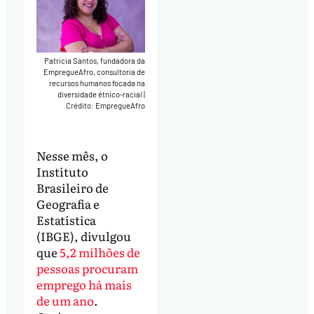
Patricia Santos, fundadora da
EmpregueAfro, consultoria de
recursos humanos focada na
diversidade étnico-racial
|
Crédito: EmpregueAfro
Nesse mês, o
Instituto
Brasileiro de
Geografia e
Estatística
(IBGE), divulgou
que
5,2 milhões de
pessoas procuram
emprego há mais
de um ano
.