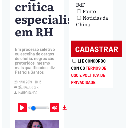
critica
BdF
Ponto
especialista
Notícias da
China
em RH
Em processo seletivo
ou escolha de cargos
de chefia, negros são
LI E CONCORDO
preteridos, mesmo
mais qualificados, diz
COM OS
TERMOS DE
Patrícia Santos
USO E POLÍTICA DE
29.MAIO.2019 - 10:13
PRIVACIDADE
SÃO PAULO (SP)
MAURO RAMOS
Play
Mute
Download