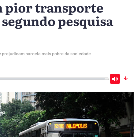
m pior transporte
 segundo pesquisa
e prejudicam parcela mais pobre da sociedade
Mute
Dow