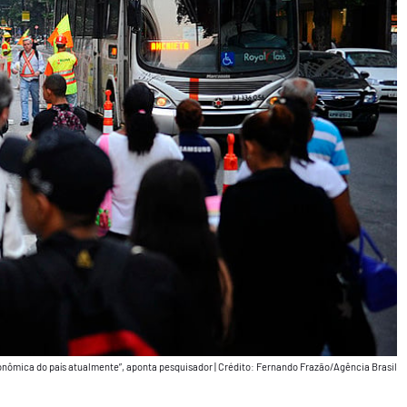
 econômica do país atualmente”, aponta pesquisador
|
Crédito: Fernando Frazão/Agência Brasil