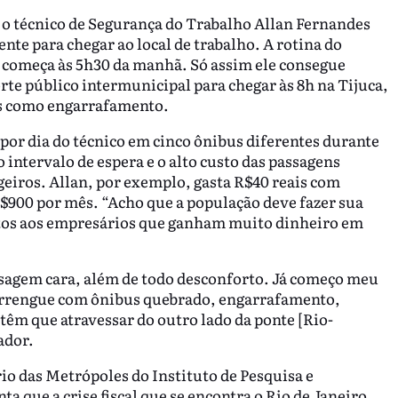
 o técnico de Segurança do Trabalho Allan Fernandes
nte para chegar ao local de trabalho. A rotina do
 começa às 5h30 da manhã. Só assim ele consegue
rte público intermunicipal para chegar às 8h na Tijuca,
os como engarrafamento.
or dia do técnico em cinco ônibus diferentes durante
 intervalo de espera e o alto custo das passagens
eiros. Allan, por exemplo, gasta R$40 reais com
R$900 por mês. “Acho que a população deve fazer sua
itos aos empresários que ganham muito dinheiro em
sagem cara, além de todo desconforto. Já começo meu
 perrengue com ônibus quebrado, engarrafamento,
têm que atravessar do outro lado da ponte [Rio-
ador.
o das Metrópoles do Instituto de Pesquisa e
 que a crise fiscal que se encontra o Rio de Janeiro