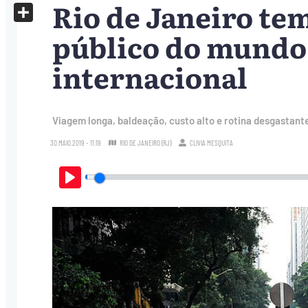
Rio de Janeiro te
X
Share
público do mundo
internacional
Viagem longa, baldeação, custo alto e rotina desgastant
30.MAIO.2019 - 11:19
RIO DE JANEIRO (RJ)
CLIVIA MESQUITA
Play