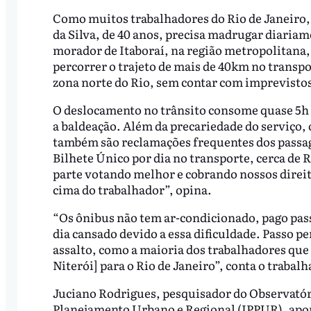
Como muitos trabalhadores do Rio de Janeiro,
da Silva, de 40 anos, precisa madrugar diariame
morador de Itaboraí, na região metropolitana,
percorrer o trajeto de mais de 40km no transpo
zona norte do Rio, sem contar com imprevist
O deslocamento no trânsito consome quase 5h p
a baldeação. Além da precariedade do serviço, o
também são reclamações frequentes dos passag
Bilhete Único por dia no transporte, cerca de 
parte votando melhor e cobrando nossos dire
cima do trabalhador”, opina.
“Os ônibus não tem ar-condicionado, pago pas
dia cansado devido a essa dificuldade. Passo
assalto, como a maioria dos trabalhadores que 
Niterói] para o Rio de Janeiro”, conta o trabalh
Juciano Rodrigues, pesquisador do Observatóri
Planejamento Urbano e Regional (IPPUR), aponta