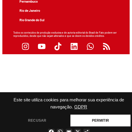
Pernambuco
Rio de Janeiro
Rio Grande do Sul
Todos os conteúdos de produção exclusiva e de autoria editorial do Brasil de Fato podem ser
reproduzidos, desde que não sejam alterados e que se deem os devidos créditos.
Este site utiliza cookies para melhorar sua experiência de
navegação.
GDPR
RECUSAR
PERMITIR
Facebook
WhatsApp
Email
X
Share