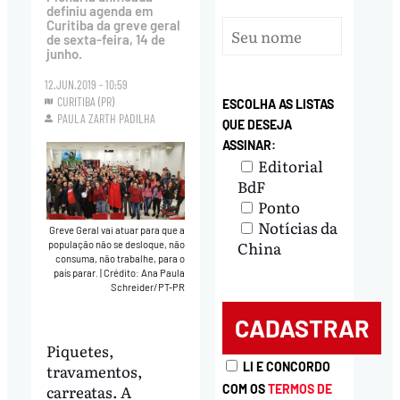
definiu agenda em
Curitiba da greve geral
de sexta-feira, 14 de
junho.
12.JUN.2019 - 10:59
CURITIBA (PR)
ESCOLHA AS LISTAS
PAULA ZARTH PADILHA
QUE DESEJA
ASSINAR:
Editorial
BdF
Ponto
Notícias da
Greve Geral vai atuar para que a
China
população não se desloque, não
consuma, não trabalhe, para o
país parar.
|
Crédito: Ana Paula
Schreider/PT-PR
Piquetes,
LI E CONCORDO
travamentos,
carreatas. A
COM OS
TERMOS DE