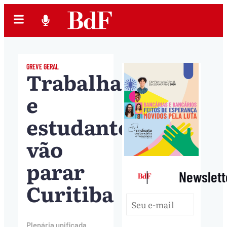
GREVE GERAL
Trabalhadores
e
estudantes
vão
parar
|
Newslett
Curitiba
Plenária unificada