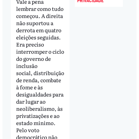
Vale a pena
PRIVACIDADE
lembrar como tudo
começou. A direita
não suportou a
derrota em quatro
eleições seguidas.
Era preciso
interromper o ciclo
do governo de
inclusão
social, distribuição
de renda, combate
à fome e às
desigualdades para
dar lugar ao
neoliberalismo, às
privatizações e ao
estado mínimo.
Pelo voto
democrático não