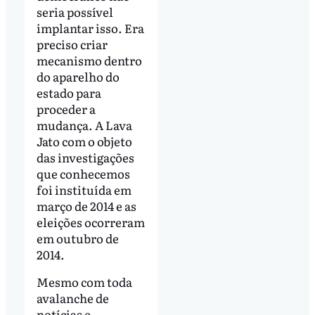
seria possível
implantar isso. Era
preciso criar
mecanismo dentro
do aparelho do
estado para
proceder a
mudança. A Lava
Jato com o objeto
das investigações
que conhecemos
foi instituída em
março de 2014 e as
eleições ocorreram
em outubro de
2014.
Mesmo com toda
avalanche de
notícias e