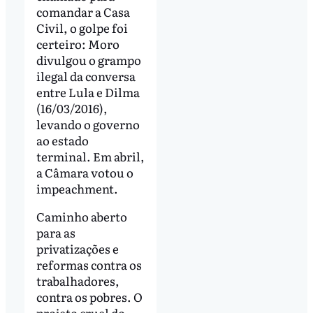
comandar a Casa
Civil, o golpe foi
certeiro: Moro
divulgou o grampo
ilegal da conversa
entre Lula e Dilma
(16/03/2016),
levando o governo
ao estado
terminal. Em abril,
a Câmara votou o
impeachment.
Caminho aberto
para as
privatizações e
reformas contra os
trabalhadores,
contra os pobres. O
projeto cruel do