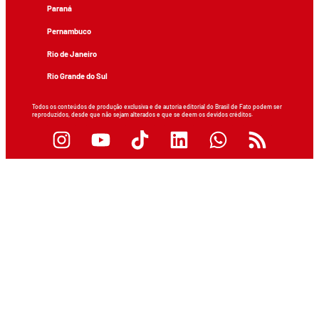
Paraná
Pernambuco
Rio de Janeiro
Rio Grande do Sul
Todos os conteúdos de produção exclusiva e de autoria editorial do Brasil de Fato podem ser
reproduzidos, desde que não sejam alterados e que se deem os devidos créditos.