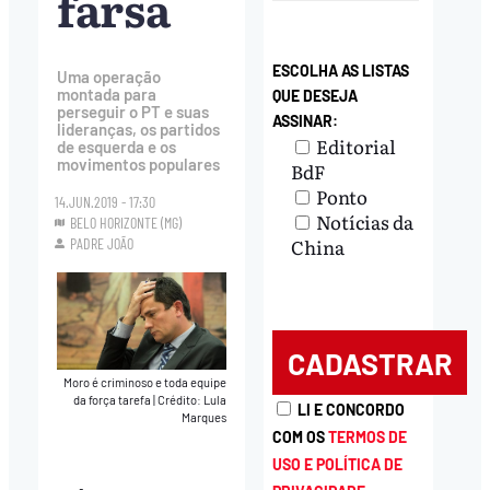
farsa
ESCOLHA AS LISTAS
Uma operação
montada para
QUE DESEJA
perseguir o PT e suas
ASSINAR:
lideranças, os partidos
Editorial
de esquerda e os
movimentos populares
BdF
Ponto
14.JUN.2019 - 17:30
Notícias da
BELO HORIZONTE (MG)
China
PADRE JOÃO
Moro é criminoso e toda equipe
da força tarefa
|
Crédito: Lula
LI E CONCORDO
Marques
COM OS
TERMOS DE
USO E POLÍTICA DE