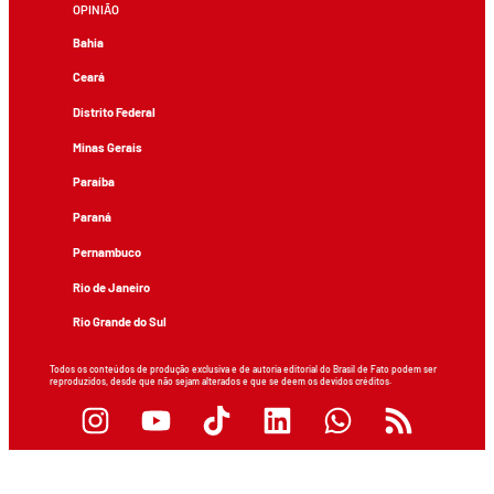
OPINIÃO
Bahia
Ceará
Distrito Federal
Minas Gerais
Paraíba
Paraná
Pernambuco
Rio de Janeiro
Rio Grande do Sul
Todos os conteúdos de produção exclusiva e de autoria editorial do Brasil de Fato podem ser
reproduzidos, desde que não sejam alterados e que se deem os devidos créditos.