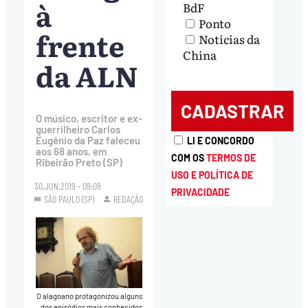
à
BdF
Ponto
frente
Notícias da
China
da ALN
O músico, escritor e ex-
guerrilheiro Carlos
Eugênio da Paz faleceu
LI E CONCORDO
aos 68 anos, em
COM OS
TERMOS DE
Ribeirão Preto (SP)
USO E POLÍTICA DE
30.JUN.2019 - 09:09
PRIVACIDADE
SÃO PAULO (SP)
REDAÇÃO
O alagoano protagonizou alguns
dos episódios mais conhecidos