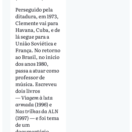
Perseguido pela
ditadura, em 1973,
Clemente vai para
Havana, Cuba, e de
lá segue para a
União Soviética e
França. No retorno
ao Brasil, no início
dos anos 1980,
passa a atuar como
professor de
música. Escreveu
dois livros
—
Viagem à luta
armada
(1996) e
Nas trilhas da ALN
(1997) — e foi tema
de um
documentário,