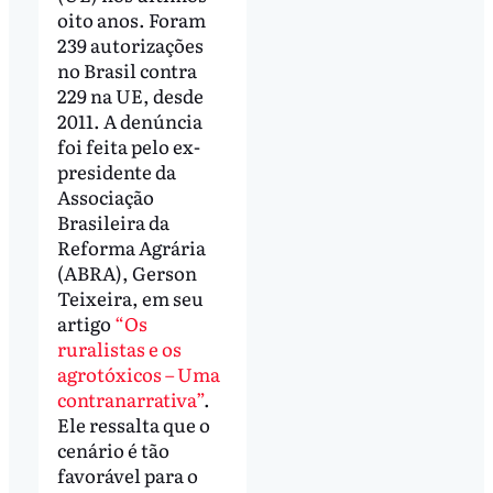
oito anos. Foram
239 autorizações
no Brasil contra
229 na UE, desde
2011. A denúncia
foi feita pelo ex-
presidente da
Associação
Brasileira da
Reforma Agrária
(ABRA), Gerson
Teixeira, em seu
artigo
“Os
ruralistas e os
agrotóxicos – Uma
contranarrativa”
.
Ele ressalta que o
cenário é tão
favorável para o