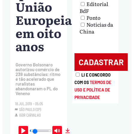
União
Editorial
BdF
Europeia
Ponto
Notícias da
em oito
China
anos
Governo Bolsonaro
autorizou comércio de
239 substâncias; ritmo
LI E CONCORDO
é tão acelerado que
COM OS
TERMOS DE
ruralistas
abandonaram o PL do
USO E POLÍTICA DE
Veneno
PRIVACIDADE
18.JUL.2019 - 05:05
SÃO PAULO (SP)
IGOR CARVALHO