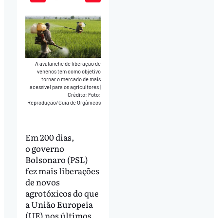
Play
Mute
Download
A avalanche de liberação de
venenos tem como objetivo
tornar o mercado de mais
acessível para os agricultores
|
Crédito: Foto:
Reprodução/Guia de Orgânicos
Em 200 dias,
o governo
Bolsonaro (PSL)
fez mais liberações
de novos
agrotóxicos do que
a União Europeia
(UE) nos últimos