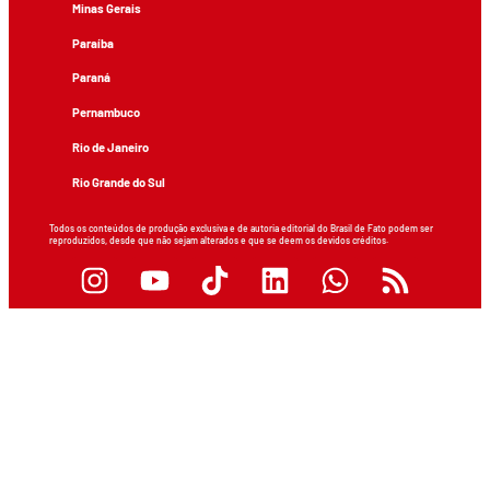
Minas Gerais
Paraíba
Paraná
Pernambuco
Rio de Janeiro
Rio Grande do Sul
Todos os conteúdos de produção exclusiva e de autoria editorial do Brasil de Fato podem ser
reproduzidos, desde que não sejam alterados e que se deem os devidos créditos.