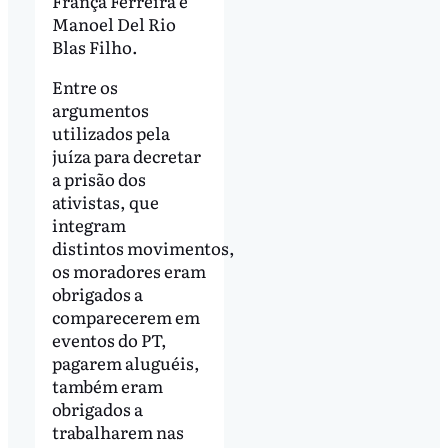
França Ferreira e
Manoel Del Rio
Blas Filho.
Entre os
argumentos
utilizados pela
juíza para decretar
a prisão dos
ativistas, que
integram
distintos movimentos,
os moradores eram
obrigados a
comparecerem em
eventos do PT,
pagarem aluguéis,
também eram
obrigados a
trabalharem nas