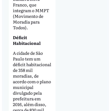
Franco, que
integram o MMPT
(Movimento de
Moradia para
Todos).
Déficit
Habitacional
A cidade de São
Paulo tem um
déficit habitacional
de 358 mil
moradias, de
acordo com o plano
municipal
divulgado pela
prefeitura em
2016, além disso,
cerca de 830 mil