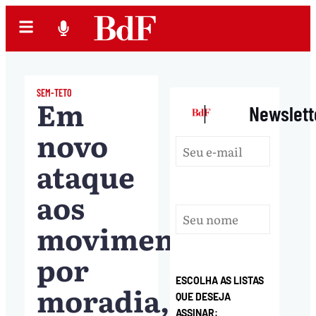
SEM-TETO
Em
|
Newslett
novo
ataque
aos
movimentos
por
ESCOLHA AS LISTAS
moradia,
QUE DESEJA
ASSINAR: