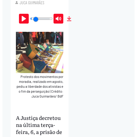
JUCA GUIMARÃES
Play
Mute
Download
Protesto dos movimentos por
moradia, realizado em agosto,
pediu a liberdade dos ativistas e
o fim da perseguição
|
Crédito:
Juca Guimarães/ BdF
A Justiça decretou
na última terça-
feira, 6, a prisão de