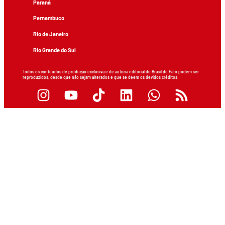
Paraná
Pernambuco
Rio de Janeiro
Rio Grande do Sul
Todos os conteúdos de produção exclusiva e de autoria editorial do Brasil de Fato podem ser
reproduzidos, desde que não sejam alterados e que se deem os devidos créditos.