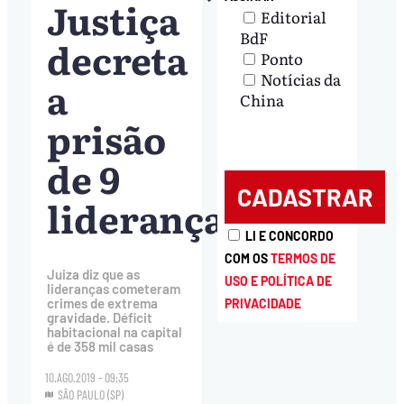
Justiça
Editorial
BdF
decreta
Ponto
Notícias da
a
China
prisão
de 9
lideranças
LI E CONCORDO
COM OS
TERMOS DE
Juiza diz que as
USO E POLÍTICA DE
lideranças cometeram
crimes de extrema
PRIVACIDADE
gravidade. Déficit
habitacional na capital
é de 358 mil casas
10.AGO.2019 - 09:35
SÃO PAULO (SP)