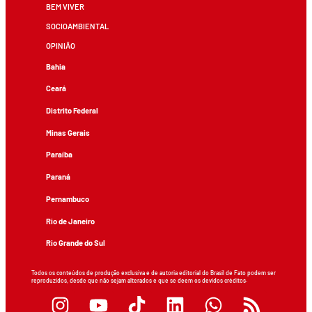
BEM VIVER
SOCIOAMBIENTAL
OPINIÃO
Bahia
Ceará
Distrito Federal
Minas Gerais
Paraíba
Paraná
Pernambuco
Rio de Janeiro
Rio Grande do Sul
Todos os conteúdos de produção exclusiva e de autoria editorial do Brasil de Fato podem ser
reproduzidos, desde que não sejam alterados e que se deem os devidos créditos.