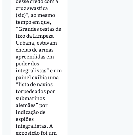
desse credo com a
cruz swastica
(sic)”, ao mesmo
tempo em que,
“Grandes cestas de
lixo da Limpeza
Urbana, estavam
cheias de armas
apreendidas em
poder dos
integralistas” e um
painel exibia uma
“lista de navios
torpedeados por
submarinos
alemães” por
indicação de
espiões
integralistas. A
exposição foi um