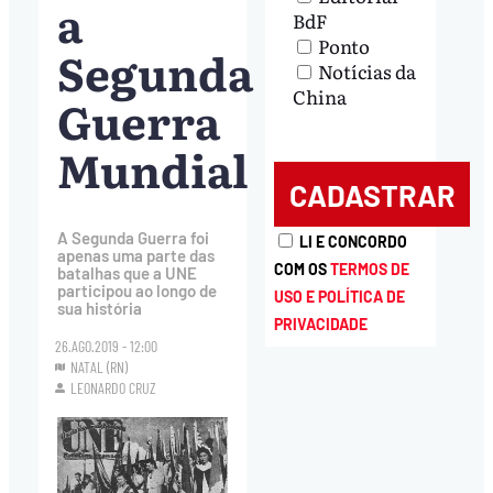
a
BdF
Ponto
Segunda
Notícias da
China
Guerra
Mundial
A Segunda Guerra foi
LI E CONCORDO
apenas uma parte das
COM OS
TERMOS DE
batalhas que a UNE
participou ao longo de
USO E POLÍTICA DE
sua história
PRIVACIDADE
26.AGO.2019 - 12:00
NATAL (RN)
LEONARDO CRUZ