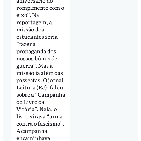
aniversário do
rompimento com o
eixo”. Na
reportagem, a
missão dos
estudantes seria
“fazer a
propaganda dos
nossos bônus de
guerra”. Mas a
missão ia além das
passeatas. O jornal
Leitura (RJ), falou
sobre a “Campanha
do Livro da
Vitória”. Nela, o
livro virava “arma
contra o fascismo”.
A campanha
encaminhava