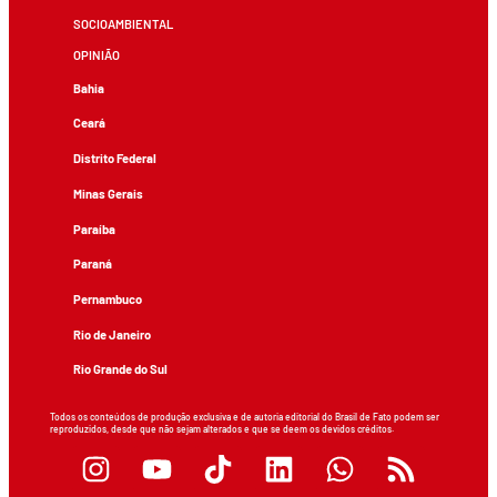
SOCIOAMBIENTAL
OPINIÃO
Bahia
Ceará
Distrito Federal
Minas Gerais
Paraíba
Paraná
Pernambuco
Rio de Janeiro
Rio Grande do Sul
Todos os conteúdos de produção exclusiva e de autoria editorial do Brasil de Fato podem ser
reproduzidos, desde que não sejam alterados e que se deem os devidos créditos.