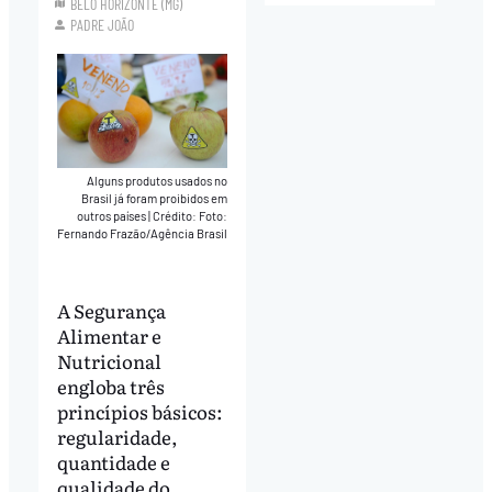
BELO HORIZONTE (MG)
PADRE JOÃO
Alguns produtos usados no
Brasil já foram proibidos em
outros países
|
Crédito: Foto:
Fernando Frazão/Agência Brasil
A Segurança
Alimentar e
Nutricional
engloba três
princípios básicos:
regularidade,
quantidade e
qualidade do