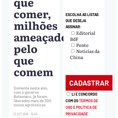
que
comer,
ESCOLHA AS LISTAS
milhões
QUE DESEJA
ASSINAR:
ameaçados
Editorial
BdF
pelo
Ponto
Notícias da
que
China
comem
Somente neste ano,
com o governo
LI E CONCORDO
Bolsonaro, já foram
liberados mais de 300
COM OS
TERMOS DE
novos agrotóxicos
USO E POLÍTICA DE
PRIVACIDADE
23.SET.2019 - 16:55