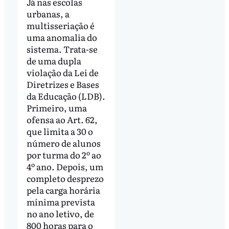
Já nas escolas
urbanas, a
multisseriação é
uma anomalia do
sistema. Trata-se
de uma dupla
violação da Lei de
Diretrizes e Bases
da Educação (LDB).
Primeiro, uma
ofensa ao Art. 62,
que limita a 30 o
número de alunos
por turma do 2º ao
4º ano. Depois, um
completo desprezo
pela carga horária
mínima prevista
no ano letivo, de
800 horas para o