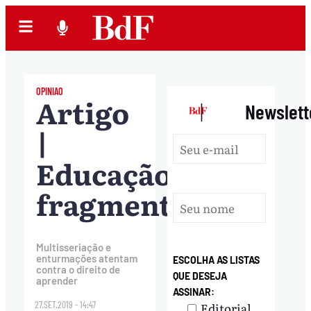
OPINIAO
Artigo
|
Newslett
|
Educação
fragmentada
Multisseriação e
enturmações atentam
ESCOLHA AS LISTAS
contra o direito de
QUE DESEJA
aprender
ASSINAR:
27.SET.2019 - 14:47
Editorial