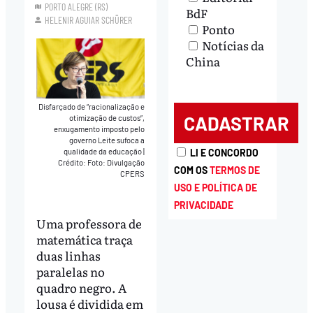
PORTO ALEGRE (RS)
BdF
HELENIR AGUIAR SCHÜRER
Ponto
Notícias da
China
Disfarçado de “racionalização e
otimização de custos”,
enxugamento imposto pelo
governo Leite sufoca a
qualidade da educação
|
LI E CONCORDO
Crédito: Foto: Divulgação
COM OS
TERMOS DE
CPERS
USO E POLÍTICA DE
PRIVACIDADE
Uma professora de
matemática traça
duas linhas
paralelas no
quadro negro. A
lousa é dividida em