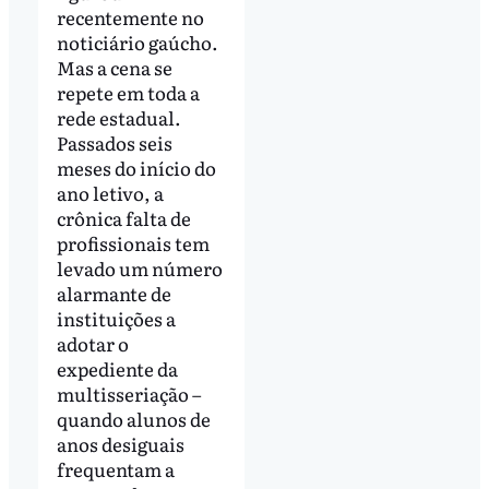
recentemente no
noticiário gaúcho.
Mas a cena se
repete em toda a
rede estadual.
Passados seis
meses do início do
ano letivo, a
crônica falta de
profissionais tem
levado um número
alarmante de
instituições a
adotar o
expediente da
multisseriação –
quando alunos de
anos desiguais
frequentam a