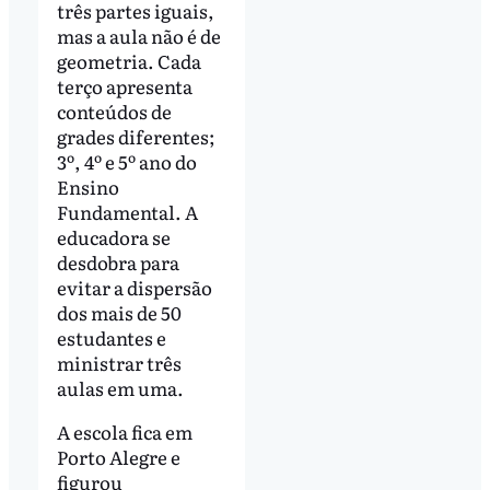
três partes iguais,
mas a aula não é de
geometria. Cada
terço apresenta
conteúdos de
grades diferentes;
3º, 4º e 5º ano do
Ensino
Fundamental. A
educadora se
desdobra para
evitar a dispersão
dos mais de 50
estudantes e
ministrar três
aulas em uma.
A escola fica em
Porto Alegre e
figurou