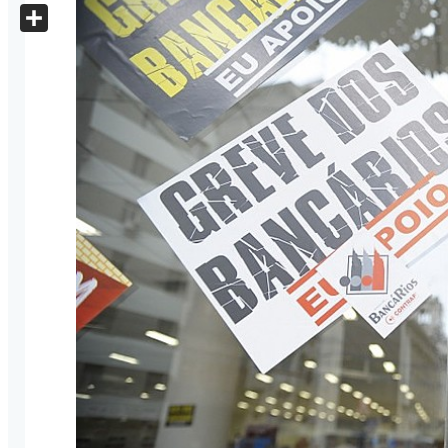
X
Share