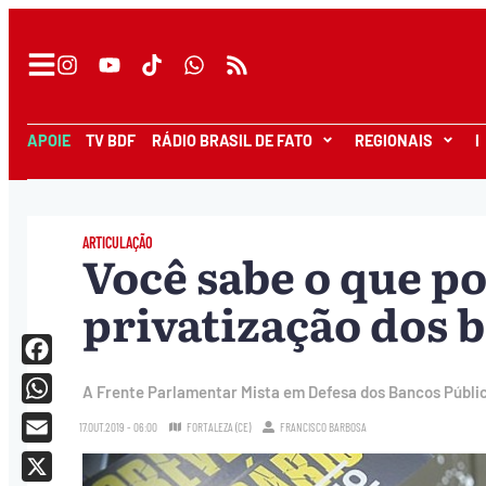
APOIE
TV BDF
RÁDIO BRASIL DE FATO
REGIONAIS
I
ARTICULAÇÃO
Você sabe o que p
privatização dos 
Facebook
A Frente Parlamentar Mista em Defesa dos Bancos Públi
WhatsApp
17.OUT.2019 - 06:00
FORTALEZA (CE)
FRANCISCO BARBOSA
Email