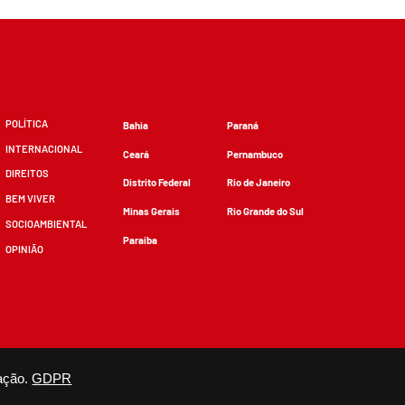
POLÍTICA
Bahia
Paraná
INTERNACIONAL
Ceará
Pernambuco
DIREITOS
Distrito Federal
Rio de Janeiro
BEM VIVER
Minas Gerais
Rio Grande do Sul
SOCIOAMBIENTAL
Paraíba
OPINIÃO
zidos, desde que não sejam alterados e que se deem os devidos créditos.
ação.
GDPR
×