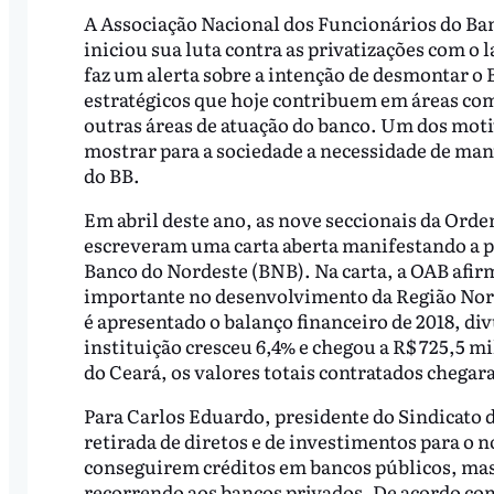
A Associação Nacional dos Funcionários do Ban
iniciou sua luta contra as privatizações com
faz um alerta sobre a intenção de desmontar o B
estratégicos que hoje contribuem em áreas com
outras áreas de atuação do banco. Um dos moti
mostrar para a sociedade a necessidade de ma
do BB.
Em abril deste ano, as nove seccionais da Ord
escreveram uma carta aberta manifestando a p
Banco do Nordeste (BNB). Na carta, a OAB afi
importante no desenvolvimento da Região Nor
é apresentado o balanço financeiro de 2018, di
instituição cresceu 6,4% e chegou a R$ 725,5 
do Ceará, os valores totais contratados chegara
Para Carlos Eduardo, presidente do Sindicato d
retirada de diretos e de investimentos para o n
conseguirem créditos em bancos públicos, mas 
recorrendo aos bancos privados. De acordo com o