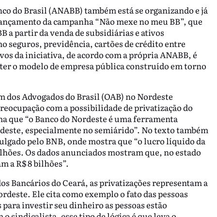
co do Brasil (ANABB) também está se organizando e já
 o lançamento da campanha “Não mexe no meu BB”, que
B a partir da venda de subsidiárias e ativos
o seguros, previdência, cartões de crédito entre
vos da iniciativa, de acordo com a própria ANABB, é
nter o modelo de empresa pública construído em torno
em dos Advogados do Brasil (OAB) no Nordeste
reocupação com a possibilidade de privatização do
rma que “o Banco do Nordeste é uma ferramenta
deste, especialmente no semiárido”. No texto também
vulgado pelo BNB, onde mostra que “o lucro líquido da
milhões. Os dados anunciados mostram que, no estado
m a R$ 8 bilhões”.
os Bancários do Ceará, as privatizações representam a
ordeste. Ele cita como exemplo o fato das pessoas
para investir seu dinheiro as pessoas estão
 sindicalista, esse tipo de lógica é que leva o