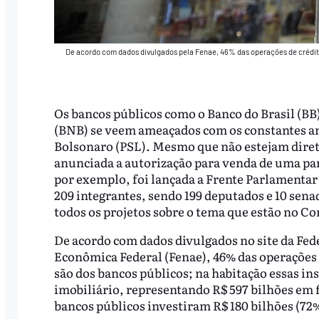
De acordo com dados divulgados pela Fenae, 46% das operações de crédito,
Os bancos públicos como o Banco do Brasil (BB
(BNB) se veem ameaçados com os constantes anú
Bolsonaro (PSL). Mesmo que não estejam diretam
anunciada a autorização para venda de uma par
por exemplo, foi lançada a Frente Parlamentar
209 integrantes, sendo 199 deputados e 10 senad
todos os projetos sobre o tema que estão no Co
De acordo com dados divulgados no site da Fed
Econômica Federal (Fenae), 46% das operações d
são dos bancos públicos; na habitação essas in
imobiliário, representando R$ 597 bilhões em f
bancos públicos investiram R$ 180 bilhões (72