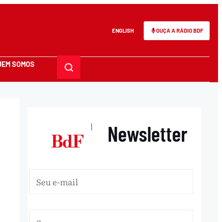
ENGLISH
OUÇA A RÁDIO BDF
UEM SOMOS
Newsletter
|