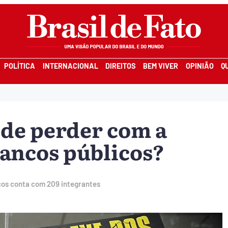
POLÍTICA
INTERNACIONAL
DIREITOS
BEM VIVER
OPINIÃO
Q
ode perder com a
bancos públicos?
cos conta com 209 integrantes