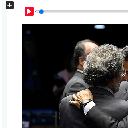
X
Share
Play