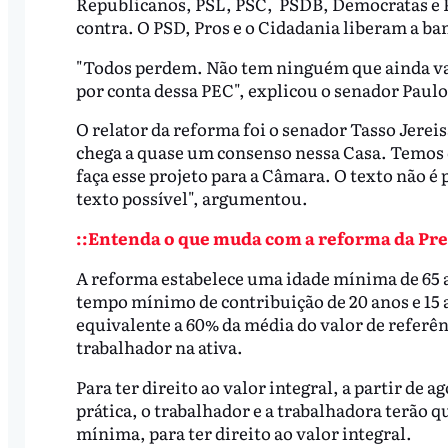
Republicanos, PSL, PSC, PSDB, Democratas e P
contra. O PSD, Pros e o Cidadania liberam a ba
"Todos perdem. Não tem ninguém que ainda vai 
por conta dessa PEC", explicou o senador Paul
O relator da reforma foi o senador Tasso Jere
chega a quase um consenso nessa Casa. Temos 
faça esse projeto para a Câmara. O texto não é 
texto possível", argumentou.
::Entenda o que muda com a reforma da Pre
A reforma estabelece uma idade mínima de 65 
tempo mínimo de contribuição de 20 anos e 15 
equivalente a 60% da média do valor de referênc
trabalhador na ativa.
Para ter direito ao valor integral, a partir de
prática, o trabalhador e a trabalhadora terão 
mínima, para ter direito ao valor integral.