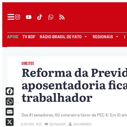
APOIE
TV BDF
RÁDIO BRASIL DE FATO
REGIONAIS
I
DIREITOS
Reforma da Previd
aposentadoria fica
trabalhador
Facebook
WhatsApp
Dos 81 senadores, 60 votaram a favor da PEC 6; Em 10 an
Email
22.OUT.2019 - 19:25
SÃO PAULO (SP)
JUCA GUIMARÃES