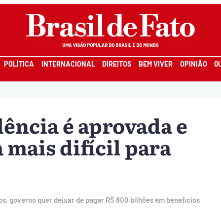
POLÍTICA
INTERNACIONAL
DIREITOS
BEM VIVER
OPINIÃO
Q
ência é aprovada e
 mais difícil para
os, governo quer deixar de pagar R$ 800 bilhões em benefícios