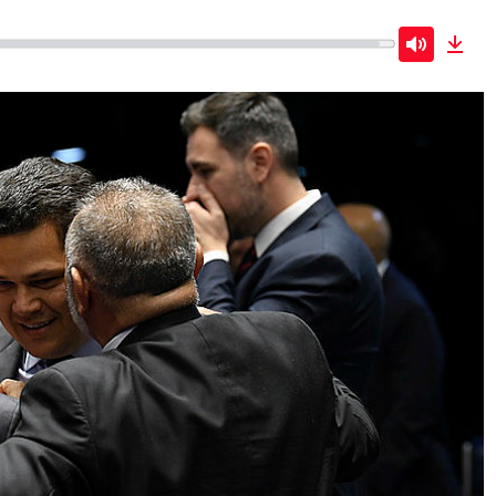
Mute
Dow