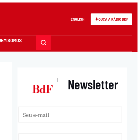
ENGLISH
OUÇA A RÁDIO BDF
UEM SOMOS
Newsletter
|