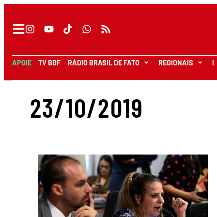
APOIE
TV BDF
RÁDIO BRASIL DE FATO
REGIONAIS
I
23/10/2019