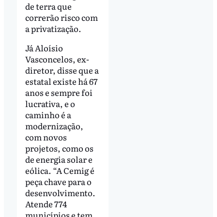
de terra que
correrão risco com
a privatização.
Já Aloísio
Vasconcelos, ex-
diretor, disse que a
estatal existe há 67
anos e sempre foi
lucrativa, e o
caminho é a
modernização,
com novos
projetos, como os
de energia solar e
eólica. “A Cemig é
peça chave para o
desenvolvimento.
Atende 774
municípios e tem