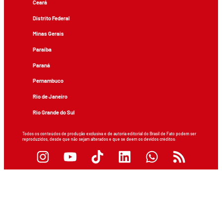
Ceará
Distrito Federal
Minas Gerais
Paraíba
Paraná
Pernambuco
Rio de Janeiro
Rio Grande do Sul
Todos os conteúdos de produção exclusiva e de autoria editorial do Brasil de Fato podem ser
reproduzidos, desde que não sejam alterados e que se deem os devidos créditos.