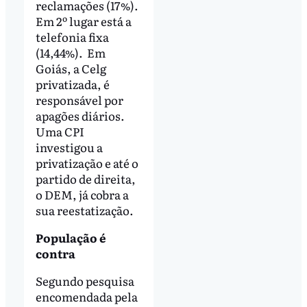
reclamações (17%).
Em 2º lugar está a
telefonia fixa
(14,44%). Em
Goiás, a Celg
privatizada, é
responsável por
apagões diários.
Uma CPI
investigou a
privatização e até o
partido de direita,
o DEM, já cobra a
sua reestatização.
População é
contra
Segundo pesquisa
encomendada pela