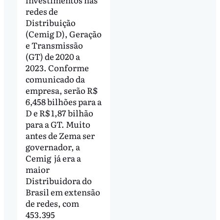
redes de
Distribuição
(Cemig D), Geração
e Transmissão
(GT) de 2020 a
2023. Conforme
comunicado da
empresa, serão R$
6,458 bilhões para a
D e R$ 1,87 bilhão
para a GT. Muito
antes de Zema ser
governador, a
Cemig já era a
maior
Distribuidora do
Brasil em extensão
de redes, com
453.395