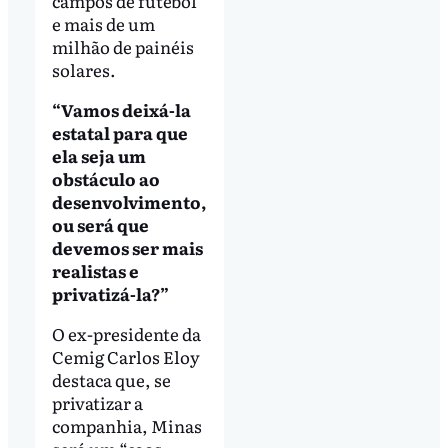
campos de futebol
e mais de um
milhão de painéis
solares.
“Vamos deixá-la
estatal para que
ela seja um
obstáculo ao
desenvolvimento,
ou será que
devemos ser mais
realistas e
privatizá-la?”
O ex-presidente da
Cemig Carlos Eloy
destaca que, se
privatizar a
companhia, Minas