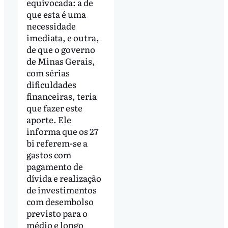
equivocada: a de
que esta é uma
necessidade
imediata, e outra,
de que o governo
de Minas Gerais,
com sérias
dificuldades
financeiras, teria
que fazer este
aporte. Ele
informa que os 27
bi referem-se a
gastos com
pagamento de
dívida e realização
de investimentos
com desembolso
previsto para o
médio e longo