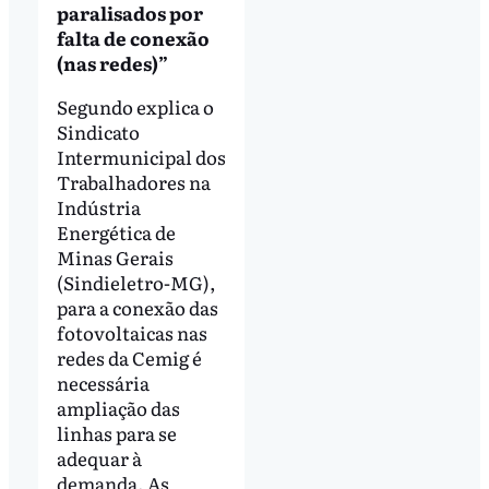
paralisados por
falta de conexão
(nas redes)”
Segundo explica o
Sindicato
Intermunicipal dos
Trabalhadores na
Indústria
Energética de
Minas Gerais
(Sindieletro-MG),
para a conexão das
fotovoltaicas nas
redes da Cemig é
necessária
ampliação das
linhas para se
adequar à
demanda. As