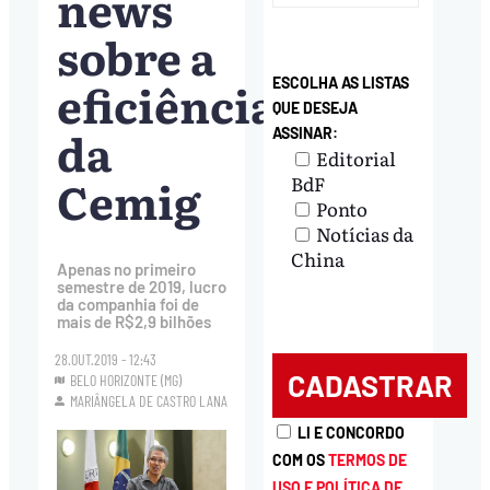
news
sobre a
eficiência
ESCOLHA AS LISTAS
QUE DESEJA
da
ASSINAR:
Editorial
Cemig
BdF
Ponto
Notícias da
China
Apenas no primeiro
semestre de 2019, lucro
da companhia foi de
mais de R$2,9 bilhões
28.OUT.2019 - 12:43
BELO HORIZONTE (MG)
MARIÂNGELA DE CASTRO LANA
LI E CONCORDO
COM OS
TERMOS DE
USO E POLÍTICA DE