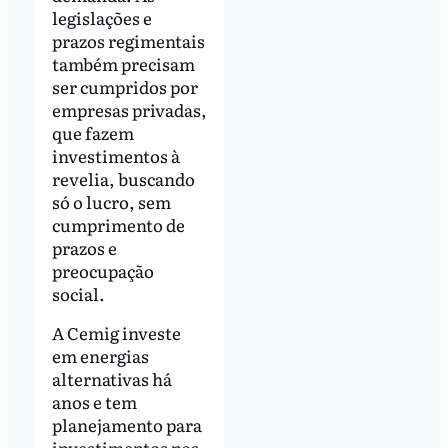
legislações e
prazos regimentais
também precisam
ser cumpridos por
empresas privadas,
que fazem
investimentos à
revelia, buscando
só o lucro, sem
cumprimento de
prazos e
preocupação
social.
A Cemig investe
em energias
alternativas há
anos e tem
planejamento para
investimentos nas