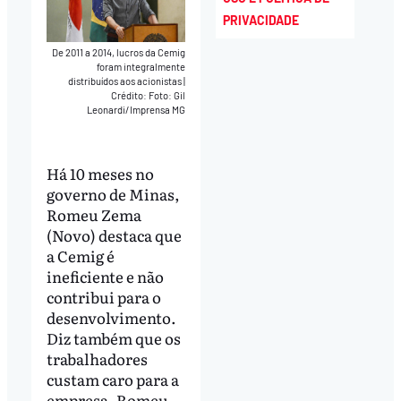
PRIVACIDADE
De 2011 a 2014, lucros da Cemig
foram integralmente
distribuídos aos acionistas
|
Crédito: Foto: Gil
Leonardi/Imprensa MG
Há 10 meses no
governo de Minas,
Romeu Zema
(Novo) destaca que
a Cemig é
ineficiente e não
contribui para o
desenvolvimento.
Diz também que os
trabalhadores
custam caro para a
empresa. Romeu