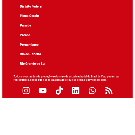
Distrito Federal
Minas Gerais
Paraíba
Paraná
Pernambuco
Rio de Janeiro
Rio Grande do Sul
Todos os conteúdos de produção exclusiva e de autoria editorial do Brasil de Fato podem ser
reproduzidos, desde que não sejam alterados e que se deem os devidos créditos.