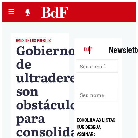
BRICS DE LOS PUEBLOS
Gobiernos
|
Newslett
de
ultraderecha
son
obstáculos
para
ESCOLHA AS LISTAS
consolidación
QUE DESEJA
ASSINAR: