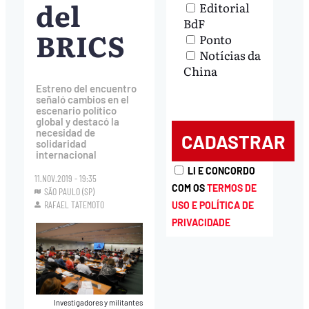
del
Editorial
BdF
BRICS
Ponto
Notícias da
China
Estreno del encuentro
señaló cambios en el
escenario político
global y destacó la
necesidad de
solidaridad
internacional
LI E CONCORDO
11.NOV.2019 - 19:35
COM OS
TERMOS DE
SÃO PAULO (SP)
RAFAEL TATEMOTO
USO E POLÍTICA DE
PRIVACIDADE
Investigadores y militantes