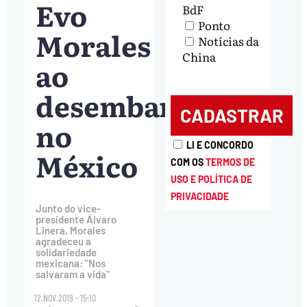
Evo
BdF
Ponto
Morales
Notícias da
China
ao
desembarcar
no
LI E CONCORDO
México
COM OS
TERMOS DE
USO E POLÍTICA DE
PRIVACIDADE
Junto do vice-
presidente Álvaro
Linera, Morales
agradeceu a
solidariedade
mexicana: "Nos
salvaram a vida"
12.NOV.2019 - 15:10