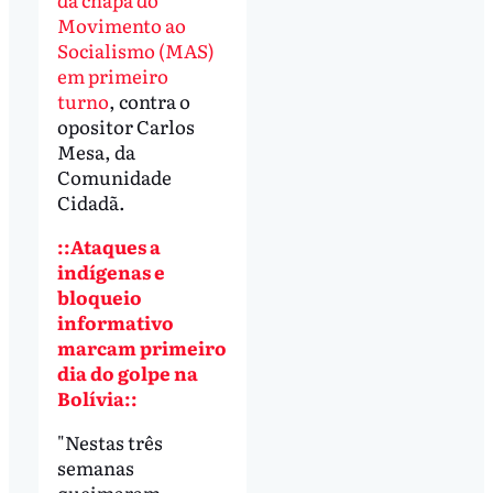
Movimento ao
Socialismo (MAS)
em primeiro
turno
, contra o
opositor Carlos
Mesa, da
Comunidade
Cidadã.
::Ataques a
indígenas e
bloqueio
informativo
marcam primeiro
dia do golpe na
Bolívia::
"Nestas três
semanas
queimaram