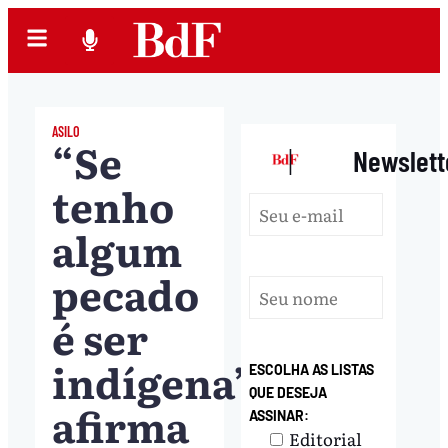
ASILO
“Se
|
Newslett
tenho
algum
pecado
é ser
indígena”,
ESCOLHA AS LISTAS
QUE DESEJA
afirma
ASSINAR:
Editorial