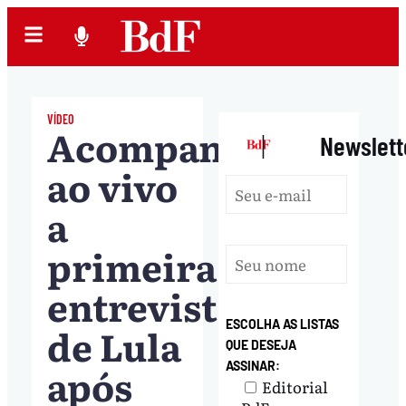
VÍDEO
Acompanhe
|
Newslett
ao vivo
a
primeira
entrevista
ESCOLHA AS LISTAS
de Lula
QUE DESEJA
após
ASSINAR:
Editorial