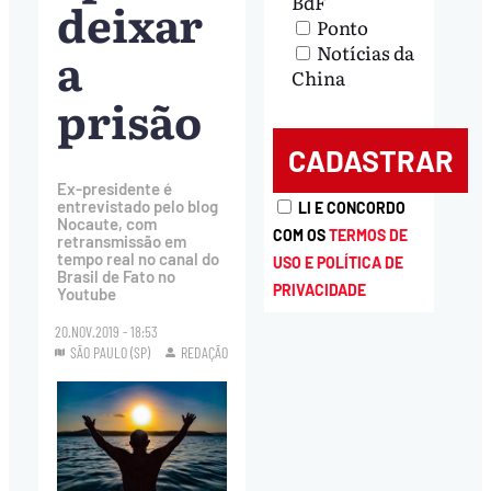
BdF
deixar
Ponto
a
Notícias da
China
prisão
Ex-presidente é
entrevistado pelo blog
LI E CONCORDO
Nocaute, com
COM OS
TERMOS DE
retransmissão em
tempo real no canal do
USO E POLÍTICA DE
Brasil de Fato no
PRIVACIDADE
Youtube
20.NOV.2019 - 18:53
SÃO PAULO (SP)
REDAÇÃO