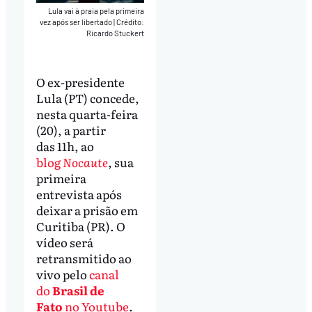
Lula vai à praia pela primeira
vez após ser libertado
|
Crédito:
Ricardo Stuckert
O ex-presidente
Lula (PT) concede,
nesta quarta-feira
(20), a partir
das 11h, ao
blog
Nocaute
, sua
primeira
entrevista após
deixar a prisão em
Curitiba (PR). O
vídeo será
retransmitido ao
vivo pelo
canal
do
Brasil de
Fato
no Youtube
.