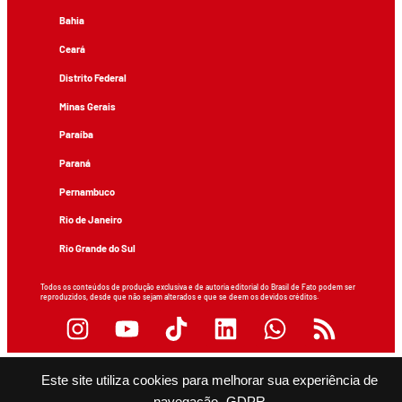
Bahia
Ceará
Distrito Federal
Minas Gerais
Paraíba
Paraná
Pernambuco
Rio de Janeiro
Rio Grande do Sul
Todos os conteúdos de produção exclusiva e de autoria editorial do Brasil de Fato podem ser
reproduzidos, desde que não sejam alterados e que se deem os devidos créditos.
Este site utiliza cookies para melhorar sua experiência de