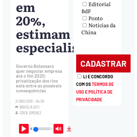
em
Editorial
BdF
20%,
Ponto
Notícias da
estimam
China
especialistas
Governo Bolsonaro
quer negociar empresa
até o fim 2020;
LI E CONCORDO
privatização dos rios
COM OS
TERMOS DE
está entre as possíveis
consequências
USO E POLÍTICA DE
PRIVACIDADE
21.NOV.2019 - 04:38
BRASÍLIA (DF)
ERICK GIMENES
Play
Mute
Download