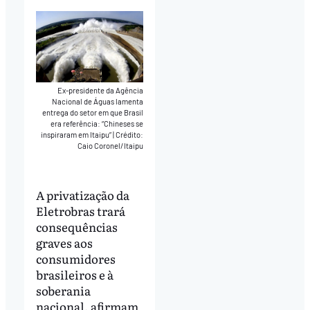
Ex-presidente da Agência
Nacional de Águas lamenta
entrega do setor em que Brasil
era referência: “Chineses se
inspiraram em Itaipu”
|
Crédito:
Caio Coronel/Itaipu
A privatização da
Eletrobras trará
consequências
graves aos
consumidores
brasileiros e à
soberania
nacional, afirmam