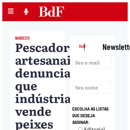
NORDESTE
Pescadores
|
Newslett
artesanais
denunciam
que
indústria
vende
ESCOLHA AS LISTAS
QUE DESEJA
peixes
ASSINAR:
Editorial