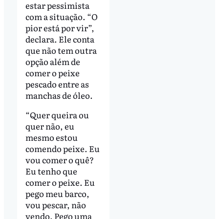
estar pessimista
com a situação. “O
pior está por vir”,
declara. Ele conta
que não tem outra
opção além de
comer o peixe
pescado entre as
manchas de óleo.
“Quer queira ou
quer não, eu
mesmo estou
comendo peixe. Eu
vou comer o quê?
Eu tenho que
comer o peixe. Eu
pego meu barco,
vou pescar, não
vendo. Pego uma