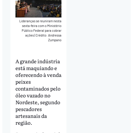
Lideranças se reuniram nesta
sexta-feira com o Ministério
Público Federal para cobrar
ações
|
Crédito: Andressa
Zumpano
A grande indústria
está maquiando e
oferecendo à venda
peixes
contaminados pelo
óleo vazado no
Nordeste, segundo
pescadores
artesanais da
região.