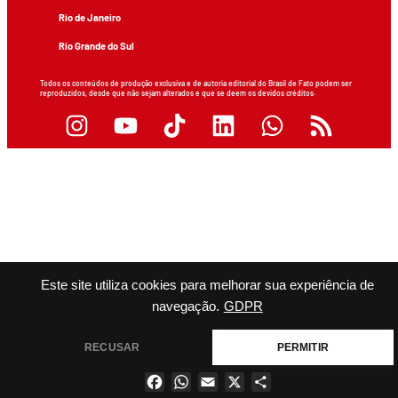
Rio de Janeiro
Rio Grande do Sul
Todos os conteúdos de produção exclusiva e de autoria editorial do Brasil de Fato podem ser
reproduzidos, desde que não sejam alterados e que se deem os devidos créditos.
Este site utiliza cookies para melhorar sua experiência de
navegação.
GDPR
RECUSAR
PERMITIR
Facebook
WhatsApp
Email
X
Share
×