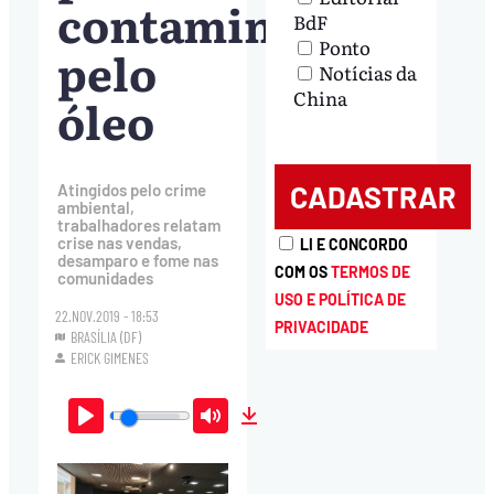
contaminados
BdF
Ponto
pelo
Notícias da
China
óleo
Atingidos pelo crime
ambiental,
trabalhadores relatam
crise nas vendas,
LI E CONCORDO
desamparo e fome nas
COM OS
TERMOS DE
comunidades
USO E POLÍTICA DE
22.NOV.2019 - 18:53
PRIVACIDADE
BRASÍLIA (DF)
ERICK GIMENES
Play
Mute
Download