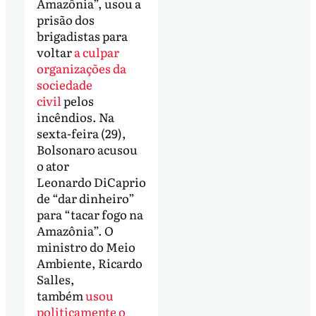
Amazônia”, usou a
prisão dos
brigadistas para
voltar
a culpar
organizações da
sociedade
civil
pelos
incêndios. Na
sexta-feira (29),
Bolsonaro acusou
o ator
Leonardo
DiCaprio
de “dar dinheiro”
para “tacar fogo na
Amazônia”. O
ministro do Meio
Ambiente, Ricardo
Salles,
também
usou
politicamente o