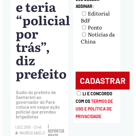
e teria
ASSINAR:
Editorial
“policial
BdF
Ponto
por
Notícias da
trás”,
China
diz
prefeito
Áudio do prefeito de
LI E CONCORDO
Santarém ao
COM OS
TERMOS DE
governador do Pará
coloca em xeque ação
USO E POLÍTICA DE
policial que prendeu
PRIVACIDADE
brigadistas
|
1.DEZ.2019 - 13:48
REPÓRTER
MAURÍCIO ANGELO
BRASIL