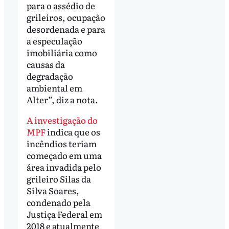
para o assédio de
grileiros, ocupação
desordenada e para
a especulação
imobiliária como
causas da
degradação
ambiental em
Alter”, diz a nota.
A investigação do
MPF
indica que os
incêndios teriam
começado em uma
área invadida pelo
grileiro Silas da
Silva Soares,
condenado pela
Justiça Federal em
2018 e atualmente