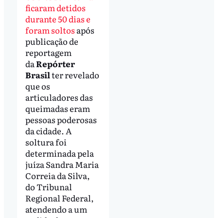
ficaram detidos
durante 50 dias e
foram soltos
após
publicação de
reportagem
da
Repórter
Brasil
ter revelado
que os
articuladores das
queimadas eram
pessoas poderosas
da cidade. A
soltura foi
determinada pela
juíza Sandra Maria
Correia da Silva,
do Tribunal
Regional Federal,
atendendo a um