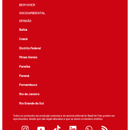
BEM VIVER
SOCIOAMBIENTAL
OPINIÃO
Bahia
Ceará
Distrito Federal
Minas Gerais
Paraíba
Paraná
Pernambuco
Rio de Janeiro
Rio Grande do Sul
Todos os conteúdos de produção exclusiva e de autoria editorial do Brasil de Fato podem ser
reproduzidos, desde que não sejam alterados e que se deem os devidos créditos.