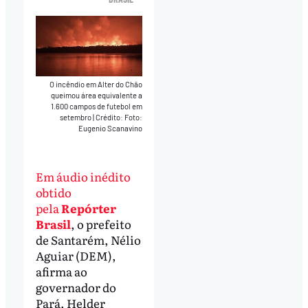
O incêndio em Alter do Chão
queimou área equivalente a
1.600 campos de futebol em
setembro
|
Crédito: Foto:
Eugenio Scanavino
Em áudio inédito
obtido
pela
Repórter
Brasil
, o prefeito
de Santarém, Nélio
Aguiar (DEM),
afirma ao
governador do
Pará, Helder