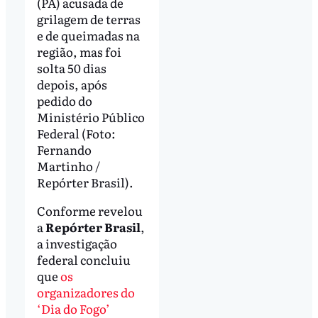
(PA) acusada de
grilagem de terras
e de queimadas na
região, mas foi
solta 50 dias
depois, após
pedido do
Ministério Público
Federal (Foto:
Fernando
Martinho /
Repórter Brasil).
Conforme revelou
a
Repórter Brasil
,
a investigação
federal concluiu
que
os
organizadores do
‘Dia do Fogo’