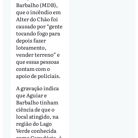
Barbalho (MDB),
que o incêndio em
Alter do Chão foi
causado por “gente
tocando fogo para
depois fazer
loteamento,
vender terreno” e
que essas pessoas
contam com o
apoio de policiais.
A gravação indica
que Aguiar e
Barbalho tinham
ciência de que o
local atingido, na
região do Lago
Verde conhecida
como Capadócia, é