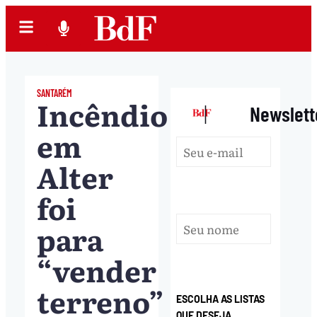
SANTARÉM
Incêndio
|
Newslett
em
Alter
foi
para
“vender
terreno”
ESCOLHA AS LISTAS
QUE DESEJA